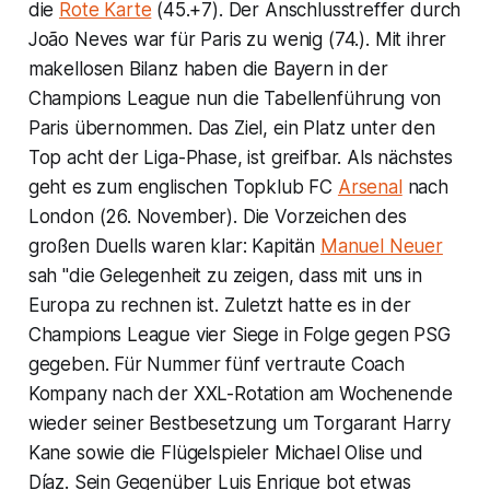
die
Rote Karte
(45.+7). Der Anschlusstreffer durch
João Neves war für Paris zu wenig (74.). Mit ihrer
makellosen Bilanz haben die Bayern in der
Champions League nun die Tabellenführung von
Paris übernommen. Das Ziel, ein Platz unter den
Top acht der Liga-Phase, ist greifbar. Als nächstes
geht es zum englischen Topklub FC
Arsenal
nach
London (26. November). Die Vorzeichen des
großen Duells waren klar: Kapitän
Manuel Neuer
sah "die Gelegenheit zu zeigen, dass mit uns in
Europa zu rechnen ist. Zuletzt hatte es in der
Champions League vier Siege in Folge gegen PSG
gegeben. Für Nummer fünf vertraute Coach
Kompany nach der XXL-Rotation am Wochenende
wieder seiner Bestbesetzung um Torgarant Harry
Kane sowie die Flügelspieler Michael Olise und
Díaz. Sein Gegenüber Luis Enrique bot etwas