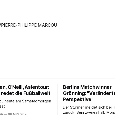
/PIERRE-PHILIPPE MARCOU
, O'Neill, Asientour:
Berlins Matchwinner
 redet die Fußballwelt
Grönning: "Verändert
Perspektive"
s du heute am Samstagmorgen
sst
Der Stürmer meldet sich bei 
zurück. Sein zweieinhalb Mona
on
08 Aug. 2026