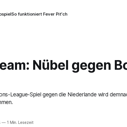
pspiel
So funktioniert Fever Pit'ch
eam: Nübel gegen B
ons-League-Spiel gegen die Niederlande wird demnac
mmen.
4
—
1 Min. Lesezeit