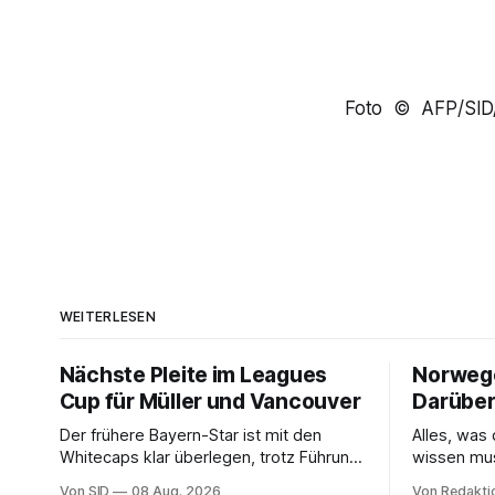
Foto © AFP/SID
WEITERLESEN
Nächste Pleite im Leagues
Norwegen
Cup für Müller und Vancouver
Darüber
Der frühere Bayern-Star ist mit den
Alles, wa
Whitecaps klar überlegen, trotz Führung
wissen mu
reicht das aber nicht für die ersten
Von SID
08 Aug. 2026
Von Redakti