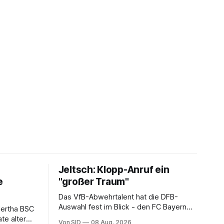
Jeltsch: Klopp-Anruf ein
e
"großer Traum"
Das VfB-Abwehrtalent hat die DFB-
Auswahl fest im Blick - den FC Bayern
Hertha BSC
dagegen (noch) nicht.
te alter
Von SID
08 Aug. 2026