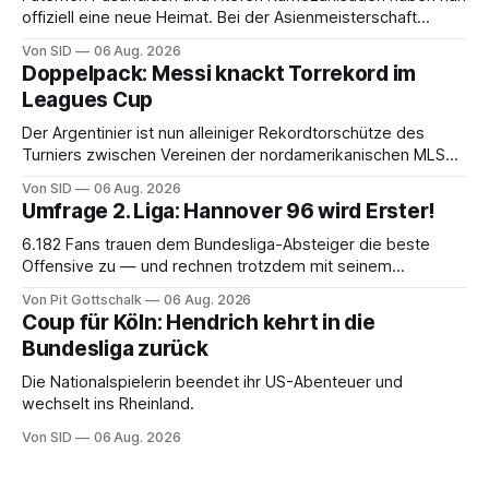
offiziell eine neue Heimat. Bei der Asienmeisterschaft
sangen sie die iranische Hymne nicht mit.
Von SID
06 Aug. 2026
Doppelpack: Messi knackt Torrekord im
Leagues Cup
Der Argentinier ist nun alleiniger Rekordtorschütze des
Turniers zwischen Vereinen der nordamerikanischen MLS
und der mexikanischen Liga MX.
Von SID
06 Aug. 2026
Umfrage 2. Liga: Hannover 96 wird Erster!
6.182 Fans trauen dem Bundesliga-Absteiger die beste
Offensive zu — und rechnen trotzdem mit seinem
Scheitern. Der Favorit ist ausgerechnet der größte
Von Pit Gottschalk
06 Aug. 2026
Lokalrivale in Niedersachsen.
Coup für Köln: Hendrich kehrt in die
Bundesliga zurück
Die Nationalspielerin beendet ihr US-Abenteuer und
wechselt ins Rheinland.
Von SID
06 Aug. 2026