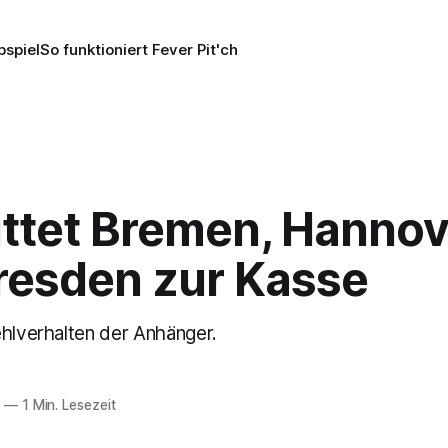
pspiel
So funktioniert Fever Pit'ch
ittet Bremen, Hannov
resden zur Kasse
ehlverhalten der Anhänger.
6
—
1 Min. Lesezeit