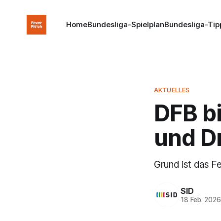
Home
Bundesliga-Spielplan
Bundesliga-Tip
AKTUELLES
DFB b
und D
Grund ist das F
SID
18 Feb. 202