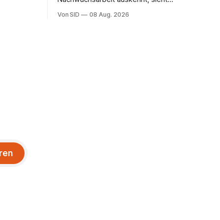
Nowotny als Vorteil, schränkt aber seine
Von SID
08 Aug. 2026
Hoffnung auch ein.
ren