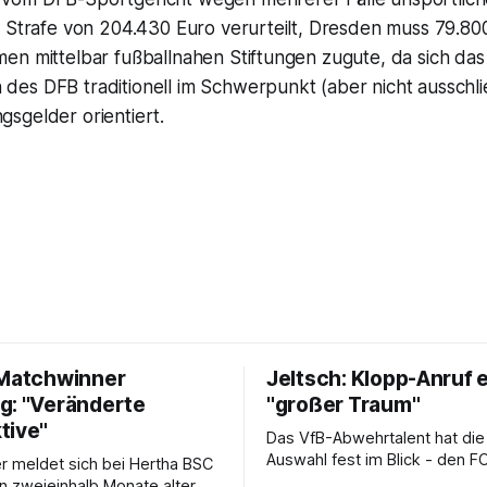
 Strafe von 204.430 Euro verurteilt, Dresden muss 79.800
en mittelbar fußballnahen Stiftungen zugute, da sich das
es DFB traditionell im Schwerpunkt (aber nicht ausschlie
sgelder orientiert.
 Matchwinner
Jeltsch: Klopp-Anruf 
g: "Veränderte
"großer Traum"
tive"
Das VfB-Abwehrtalent hat die
Auswahl fest im Blick - den F
r meldet sich bei Hertha BSC
dagegen (noch) nicht.
in zweieinhalb Monate alter