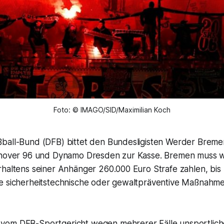
Foto: © IMAGO/SID/Maximilian Koch
ball-Bund (DFB) bittet den Bundesligisten Werder Breme
annover 96 und Dynamo Dresden zur Kasse. Bremen muss 
rhaltens seiner Anhänger 260.000 Euro Strafe zahlen, bis
e sicherheitstechnische oder gewaltpräventive Maßnah
vom DFB-Sportgericht wegen mehrerer Fälle unsportlich