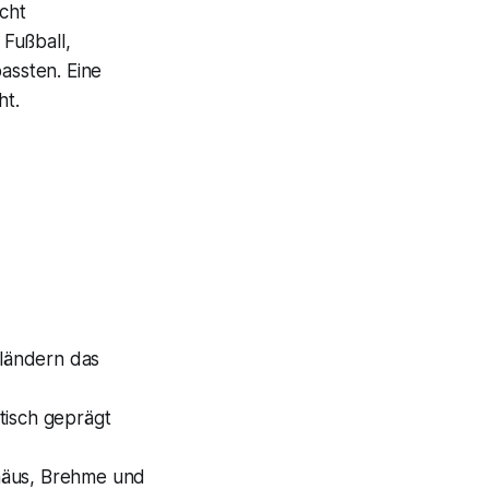
icht
 Fußball,
assten. Eine
ht.
ländern das
ktisch geprägt
thäus, Brehme und