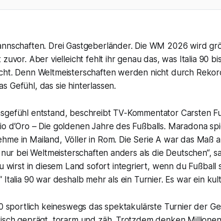
annschaften. Drei Gastgeberländer. Die WM 2026 wird grö
zuvor. Aber vielleicht fehlt ihr genau das, was Italia 90 bi
cht. Denn Weltmeisterschaften werden nicht durch Rekor
 Gefühl, das sie hinterlassen.
sgefühl entstand, beschreibt TV-Kommentator Carsten F
o d’Oro – Die goldenen Jahre des Fußballs. Maradona spie
me in Mailand, Völler in Rom. Die Serie A war das Maß all
t nur bei Weltmeisterschaften anders als die Deutschen“, 
Du wirst in diesem Land sofort integriert, wenn du Fußball
Italia 90 war deshalb mehr als ein Turnier. Es war ein kult
90 sportlich keineswegs das spektakulärste Turnier der Ge
tisch geprägt, torarm und zäh. Trotzdem denken Millionen