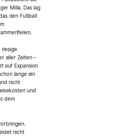
er Milla. Das lag
 das den Fußball
em
sammenfielen.
riesige
 aller Zeiten –
zt auf Expansion
schon lange ein
und nicht
Reisekosten und
us dem
orbringen.
eidet nicht