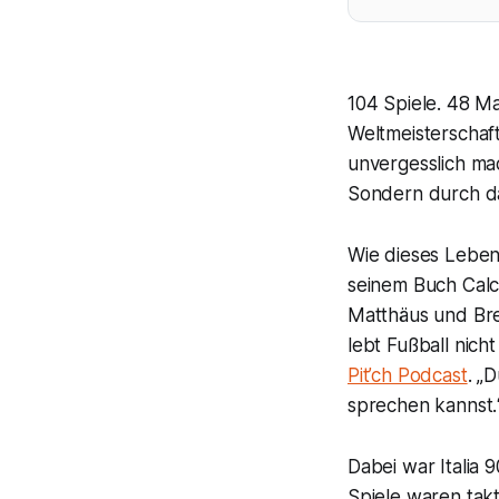
104 Spiele. 48 M
Weltmeisterschaft 
unvergesslich ma
Sondern durch das
Wie dieses Leben
seinem Buch Calci
Matthäus und Breh
lebt Fußball nich
Pit’ch Podcast
. „
sprechen kannst.“ 
Dabei war Italia 
Spiele waren tak