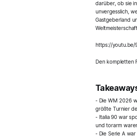
darüber, ob sie i
unvergesslich, wei
Gastgeberland un
Weltmeisterschaft
https://youtu.
Den kompletten Fe
Takeaway
- Die WM 2026 wi
größte Turnier de
- Italia 90 war sp
und torarm ware
- Die Serie A wa