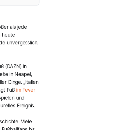
ßer als jede
s heute
de unvergesslich.
uß (DAZN) in
lte in Neapel,
er Dinge. „Italien
sagt Fuß
im Fever
 spielen und
urelles Ereignis.
schichte. Viele
 Fußballfans bis