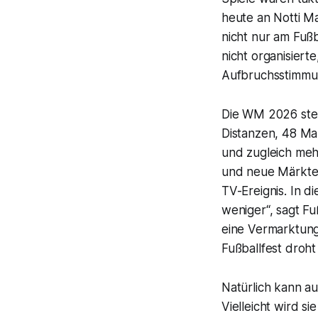
heute an Notti Ma
nicht nur am Fußb
nicht organisiert
Aufbruchsstimmun
Die WM 2026 steht
Distanzen, 48 Ma
und zugleich meh
und neue Märkte. 
TV-Ereignis. In d
weniger“, sagt F
eine Vermarktun
Fußballfest droh
Natürlich kann a
Vielleicht wird si