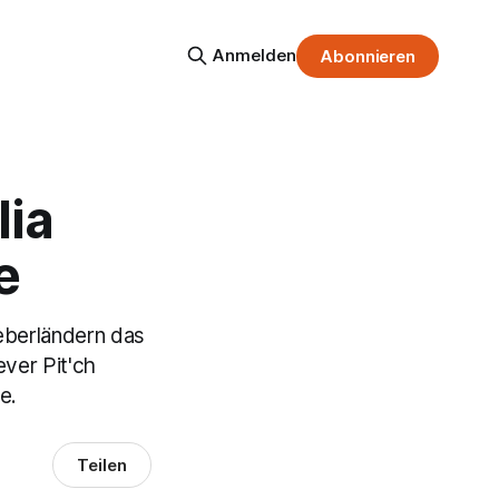
Anmelden
Abonnieren
lia
e
eberländern das
ever Pit'ch
e.
Teilen