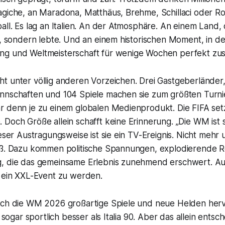
giche, an Maradona, Matthäus, Brehme, Schillaci oder Rog
all. Es lag an Italien. An der Atmosphäre. An einem Land,
e, sondern lebte. Und an einem historischen Moment, in d
g und Weltmeisterschaft für wenige Wochen perfekt zu
 unter völlig anderen Vorzeichen. Drei Gastgeberländer, 
nnschaften und 104 Spiele machen sie zum größten Turnier
r denn je zu einem globalen Medienprodukt. Die FIFA set
Doch Größe allein schafft keine Erinnerung. „Die WM ist 
ieser Austragungsweise ist sie ein TV-Ereignis. Nicht mehr 
uß. Dazu kommen politische Spannungen, explodierende 
g, die das gemeinsame Erlebnis zunehmend erschwert. A
t ein XXL-Event zu werden.
uch die WM 2026 großartige Spiele und neue Helden herv
e sogar sportlich besser als Italia 90. Aber das allein entsch