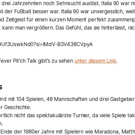
n drei Jahrzehnten noch Sehnsucht auslöst. Italia 90 war n
l der Fußball besser war. Italia 90 war unvergesslich, weil
d Zeitgeist für einen kurzen Moment perfekt zusammenp
 kann man vergrößern. Das Gefühl, das sie hinterlässt, nic
be/9Uf3UswkNd0?si=lMdV-B3V438CVpyA
ver Pit'ch Talk gibt's zu sehen
unter diesem Link
.
s
rd mit 104 Spielen, 48 Mannschaften und drei Gastgeber
r Geschichte.
ortlich nicht das spektakulärste Turnier, da viele Spiele ta
n.
r Ende der 1980er Jahre mit Spielern wie Maradona, Mat