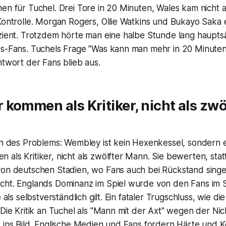
en für Tuchel. Drei Tore in 20 Minuten, Wales kam nicht 
Kontrolle. Morgan Rogers, Ollie Watkins und Bukayo Saka 
zient. Trotzdem hörte man eine halbe Stunde lang hauptsä
s-Fans. Tuchels Frage "Was kann man mehr in 20 Minuten l
ntwort der Fans blieb aus.
kommen als Kritiker, nicht als zwö
rn des Problems: Wembley ist kein Hexenkessel, sondern e
als Kritiker, nicht als zwölfter Mann. Sie bewerten, stat
von deutschen Stadien, wo Fans auch bei Rückstand singe
cht. Englands Dominanz im Spiel wurde von den Fans im S
e als selbstverständlich gilt. Ein fataler Trugschluss, wie 
 Die Kritik an Tuchel als "Mann mit der Axt" wegen der Ni
t ins Bild. Englische Medien und Fans fordern Härte und 