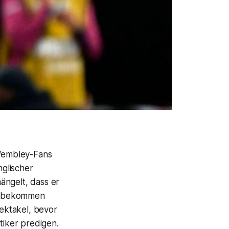
 Wembley-Fans
glischer
ängelt, dass er
ückbekommen
ektakel, bevor
tiker predigen.