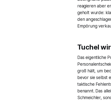
reagieren aber em
geholt wurde: kl
den angeschlag
Empörung verkauf
Tuchel wir
Das eigentliche P
Personalentscheid
groß hält, um be
bevor sie selbst 
taktische Fehlent
benannt. Das alle
Schmeichler, son