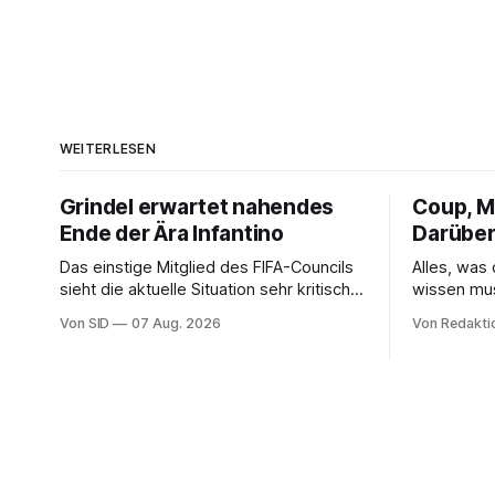
WEITERLESEN
Grindel erwartet nahendes
Coup, Mi
Ende der Ära Infantino
Darüber
Das einstige Mitglied des FIFA-Councils
Alles, was
sieht die aktuelle Situation sehr kritisch
wissen mu
und hofft auf einen Neuanfang.
Von SID
07 Aug. 2026
Von Redakti