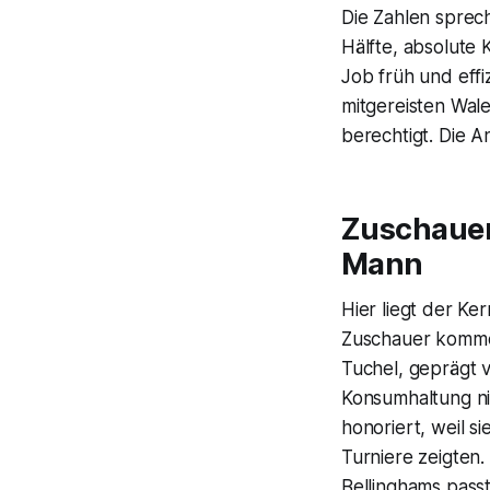
Die Zahlen sprech
Hälfte, absolute 
Job früh und effi
mitgereisten Wale
berechtigt. Die A
Zuschauer 
Mann
Hier liegt der Ke
Zuschauer kommen 
Tuchel, geprägt 
Konsumhaltung ni
honoriert, weil si
Turniere zeigten.
Bellinghams pass