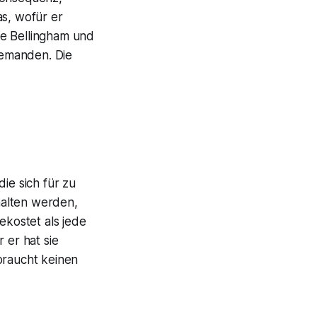
as, wofür er
ne Bellingham und
iemanden. Die
ie sich für zu
halten werden,
ekostet als jede
 er hat sie
braucht keinen