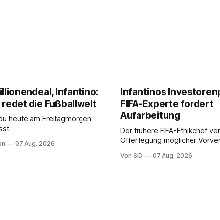
llionendeal, Infantino:
Infantinos Investoren
 redet die Fußballwelt
FIFA-Experte fordert
Aufarbeitung
 du heute am Freitagmorgen
sst
Der frühere FIFA-Ethikchef ver
Offenlegung möglicher Vorver
on
07 Aug. 2026
Diese könnten für die Bewert
Von SID
07 Aug. 2026
Infantinos Rolle entscheidend 