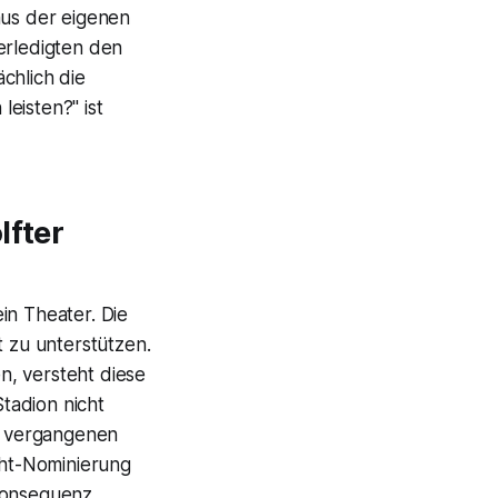
aus der eigenen
erledigten den
chlich die
eisten?" ist
lfter
in Theater. Die
t zu unterstützen.
n, versteht diese
tadion nicht
die vergangenen
cht-Nominierung
Konsequenz,