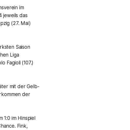
nsverein im
 jeweils das
pzig (27. Mai)
rksten Saison
chen Liga
o Fagioli (107.)
äter mit der Gelb-
terkommen der
 1:0 im Hinspiel
hance. Fink,