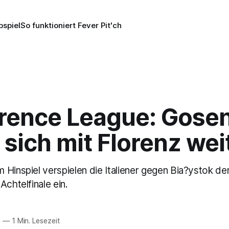
pspiel
So funktioniert Fever Pit'ch
rence League: Gose
t sich mit Florenz wei
 Hinspiel verspielen die Italiener gegen Bia?ystok d
Achtelfinale ein.
6
—
1 Min. Lesezeit