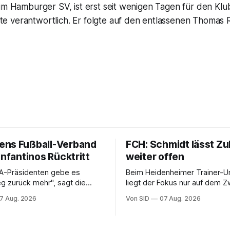
im Hamburger SV, ist erst seit wenigen Tagen für den Klu
 verantwortlich. Er folgte auf den entlassenen Thomas R
ns Fußball-Verband
FCH: Schmidt lässt Zu
Infantinos Rücktritt
weiter offen
FA-Präsidenten gebe es
Beim Heidenheimer Trainer-U
g zurück mehr", sagt die
liegt der Fokus nur auf dem Zweitliga-
zende Lise Klaveness.
Auftakt gegen Osnabrück.
7 Aug. 2026
Von SID
07 Aug. 2026