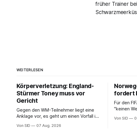
früher Trainer be
Schwarzmeerküste
WEITERLESEN
Körperverletzung: England-
Norwege
Stürmer Toney muss vor
fordert 
Gericht
Für den FI
"keinen We
Gegen den WM-Teilnehmer liegt eine
NFF-Vorsit
Anklage vor, es geht um einen Vorfall in
Von SID
0
einem Londoner Nachtclub.
Von SID
07 Aug. 2026