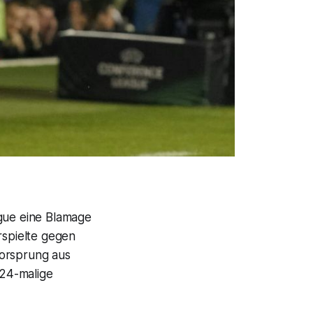
ague eine Blamage
rspielte gegen
-Vorsprung aus
 24-malige