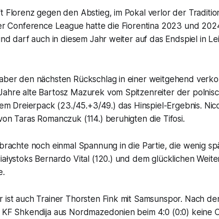
t Florenz gegen den Abstieg, im Pokal verlor der Traditio
der Conference League hatte die Fiorentina 2023 und 2024
 und darf auch in diesem Jahr weiter auf das Endspiel in Lei
 aber den nächsten Rückschlag in einer weitgehend verko
Jahre alte Bartosz Mazurek vom Spitzenreiter der polnis
nem Dreierpack (23./45.+3/49.) das Hinspiel-Ergebnis. Nicol
von Taras Romanczuk (114.) beruhigten die Tifosi.
 brachte noch einmal Spannung in die Partie, die wenig sp
Białystoks Bernardo Vital (120.) und dem glücklichen Wei
e.
 ist auch Trainer Thorsten Fink mit Samsunspor. Nach dem
n KF Shkendija aus Nordmazedonien beim 4:0 (0:0) keine C