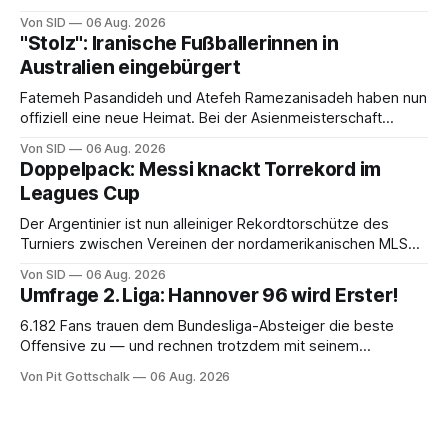
Von SID
06 Aug. 2026
"Stolz": Iranische Fußballerinnen in
Australien eingebürgert
Fatemeh Pasandideh und Atefeh Ramezanisadeh haben nun
offiziell eine neue Heimat. Bei der Asienmeisterschaft
sangen sie die iranische Hymne nicht mit.
Von SID
06 Aug. 2026
Doppelpack: Messi knackt Torrekord im
Leagues Cup
Der Argentinier ist nun alleiniger Rekordtorschütze des
Turniers zwischen Vereinen der nordamerikanischen MLS
und der mexikanischen Liga MX.
Von SID
06 Aug. 2026
Umfrage 2. Liga: Hannover 96 wird Erster!
6.182 Fans trauen dem Bundesliga-Absteiger die beste
Offensive zu — und rechnen trotzdem mit seinem
Scheitern. Der Favorit ist ausgerechnet der größte
Von Pit Gottschalk
06 Aug. 2026
Lokalrivale in Niedersachsen.