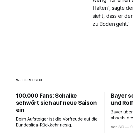
wenig" für einen 
Halten", sagte de
sieht, dass er de
zu Boden geht."
WEITERLESEN
100.000 Fans: Schalke
Bayer sc
schwört sich auf neue Saison
und Rol
ein
Bayer überz
abseits de
Beim Aufsteiger ist die Vorfreude auf die
Bundesliga-Rückkehr riesig.
Von SID
0