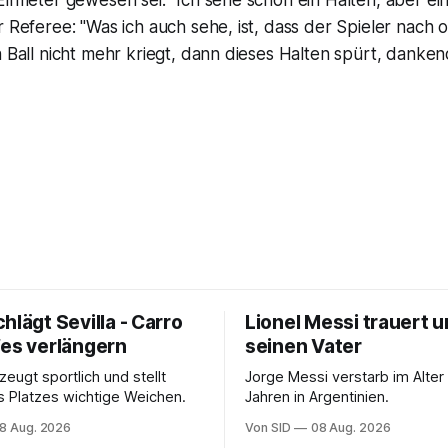
Elfmeter gewesen sei. "Ich sehe schon ein Halten, aber ei
r Referee: "Was ich auch sehe, ist, dass der Spieler nach
n Ball nicht mehr kriegt, dann dieses Halten spürt, dank
hlägt Sevilla - Carro
Lionel Messi trauert 
fes verlängern
seinen Vater
eugt sportlich und stellt
Jorge Messi verstarb im Alter
s Platzes wichtige Weichen.
Jahren in Argentinien.
8 Aug. 2026
Von SID
08 Aug. 2026