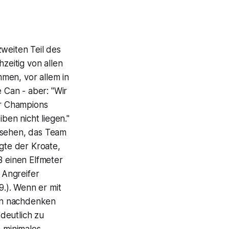
zweiten Teil des
zeitig von allen
men, vor allem in
Can - aber: "Wir
r Champions
ben nicht liegen."
gesehen, das Team
agte der Kroate,
B einen Elfmeter
 Angreifer
.). Wenn er mit
on nachdenken
"deutlich zu