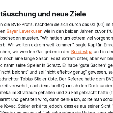
ttäuschung und neue Ziele
die BVB-Profis, nachdem sie sich durch das 0:1 (0:1) im 
gen
Bayer Leverkusen
wie in den beiden Jahren zuvor früh
abschieden mussten. "Wir hatten uns extrem viel vorgenom
b. Wir wollten extrem weit kommen", sagte Kapitän Emre 
chen, wir werden Gas geben in der
Bundesliga
und in de
 noch eine lange Saison. Es ist extrem bitter, aber wir blei
ac nahm seine Spieler in Schutz. Er habe "gute Sachen" 
"nicht belohnt" und sei "nicht effektiv genug" gewesen, s
iedsrichter Tobias Stieler übte. Der Referee hatte dem BV
lbzeit verwehrt, nachdem Jarell Quansah den Dortmunder
ka im Strafraum gehalten und zu Fall gebracht hatte (19
rmt und gehalten wird, dann denke ich, sollte man sch
e Kovac. Stieler erklärte jedoch, dass es aus seiner Sicht 