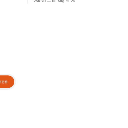
Von SID
08 Aug. 2026
ren