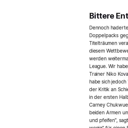
Bittere En
Dennoch haderten 
Doppelpacks ge
Titelträumen ver
diesem Wettbewer
werden weiterma
League. Wir haben
Trainer Niko Kov
habe sich jedoch 
der Kritik an Sch
in der ersten Ha
Carney Chukwueme
beiden Armen uma
und pfeifen", sagt