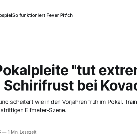
pspiel
So funktioniert Fever Pit'ch
okalpleite "tut extr
 Schirifrust bei Kova
nd scheitert wie in den Vorjahren früh im Pokal. Trai
 strittigen Elfmeter-Szene.
5
—
1 Min. Lesezeit