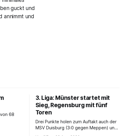
n minimales
 oben guckt und
end annimmt und
um
3. Liga: Münster startet mit
Sieg, Regensburg mit fünf
Toren
 von 68
Drei Punkte holen zum Auftakt auch der
MSV Duisburg (3:0 gegen Meppen) und
der VfB Stuttgart II (3:2 gegen Havelse).