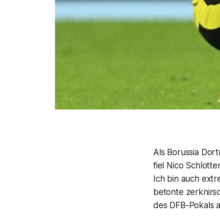
Als Borussia Dortm
fiel Nico Schlott
Ich bin auch ext
betonte zerknirs
des DFB-Pokals ab