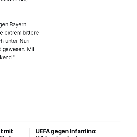
egen Bayern
ne extrem bittere
ch unter Nuri
t gewesen. Mit
kend."
t mit
UEFA gegen Infantino: