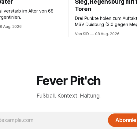
Vater
Sieg, Regensburg mit 
Toren
i verstarb im Alter von 68
rgentinien.
Drei Punkte holen zum Auftak
MSV Duisburg (3:0 gegen Me
8 Aug. 2026
der VfB Stuttgart II (3:2 gege
Von SID
08 Aug. 2026
Fever Pit'ch
Fußball. Kontext. Haltung.
Abonnie