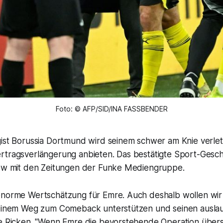
Foto: © AFP/SID/INA FASSBENDER
gist Borussia Dortmund wird seinem schwer am Knie verlet
rtragsverlängerung anbieten. Das bestätigte Sport-Gesch
iew mit den Zeitungen der Funke Mediengruppe.
enorme Wertschätzung für Emre. Auch deshalb wollen wir
seinem Weg zum Comeback unterstützen und seinen ausla
te Ricken. "Wenn Emre die bevorstehende Operation über