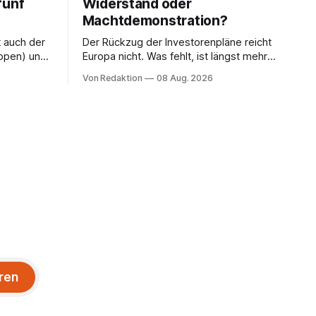
fünf
Widerstand oder
Machtdemonstration?
t auch der
Der Rückzug der Investorenpläne reicht
ppen) und
Europa nicht. Was fehlt, ist längst mehr
n Havelse).
als eine Bedingung: der Rücktritt eines
Von Redaktion
08 Aug. 2026
einzelnen Mannes
ren