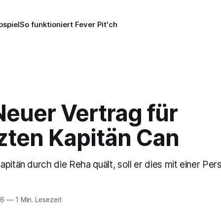
pspiel
So funktioniert Fever Pit'ch
euer Vertrag für
tzten Kapitän Can
pitän durch die Reha quält, soll er dies mit einer Per
26
—
1 Min. Lesezeit