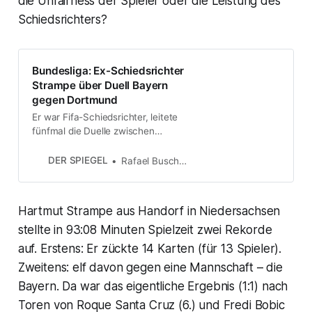
die Unfairness der Spieler oder die Leistung des
Schiedsrichters?
Bundesliga: Ex-Schiedsrichter
Strampe über Duell Bayern
gegen Dortmund
Er war Fifa-Schiedsrichter, leitete
fünfmal die Duelle zwischen
Borussia Dortmund und Bayern
München. Einmal jedoch entglitt
DER SPIEGEL
Rafael Buschmann
Hartmut Strampe die Partie völlig.
Im Interview erinnert sich der
damaligen Referee an das
Hartmut Strampe aus Handorf in Niedersachsen
Kartenfest mit Kahn und Co. - und
zieht den Vergleich zum aktuellen
stellte in 93:08 Minuten Spielzeit zwei Rekorde
Top-Spiel.
auf. Erstens: Er zückte 14 Karten (für 13 Spieler).
Zweitens: elf davon gegen eine Mannschaft – die
Bayern. Da war das eigentliche Ergebnis (1:1) nach
Toren von Roque Santa Cruz (6.) und Fredi Bobic