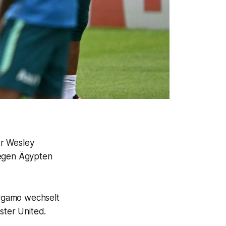
er Wesley
gegen Ägypten
ergamo wechselt
ter United.