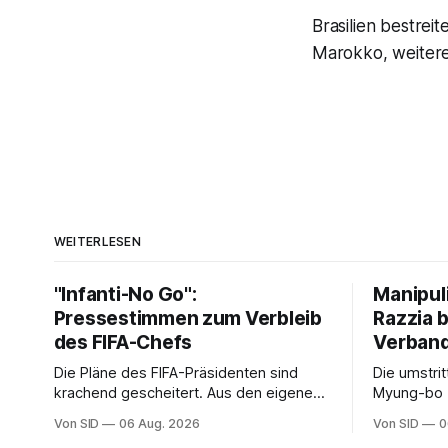
Brasilien bestre
Marokko, weitere
WEITERLESEN
"Infanti-No Go":
Manipul
Pressestimmen zum Verbleib
Razzia 
des FIFA-Chefs
Verban
Die Pläne des FIFA-Präsidenten sind
Die umstri
krachend gescheitert. Aus den eigenen
Myung-bo z
Reihen gibt es dennoch plötzlich wieder
2024 besch
Von SID
06 Aug. 2026
Von SID
0
Unterstützung.
Ermittlung