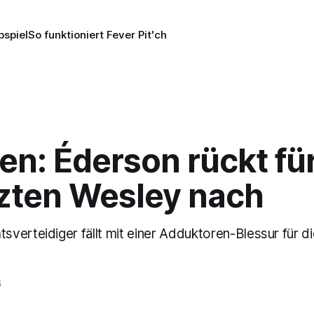
pspiel
So funktioniert Fever Pit'ch
ien: Éderson rückt fü
tzten Wesley nach
verteidiger fällt mit einer Adduktoren-Blessur für d
6