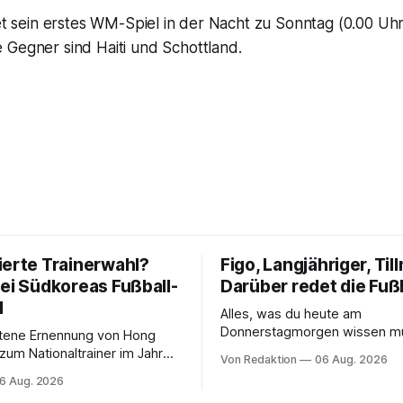
itet sein erstes WM-Spiel in der Nacht zu Sonntag (0.00 
 Gegner sind Haiti und Schottland.
ierte Trainerwahl?
Figo, Langjähriger, Til
bei Südkoreas Fußball-
Darüber redet die Fuß
d
Alles, was du heute am
Donnerstagmorgen wissen m
ttene Ernennung von Hong
um Nationaltrainer im Jahr
Von Redaktion
06 Aug. 2026
äftigt nun auch die
6 Aug. 2026
sbehörden.