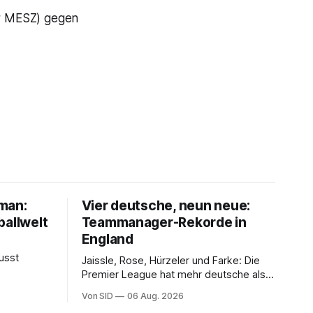
Uhr MESZ) gegen
lman:
Vier deutsche, neun neue:
ballwelt
Teammanager-Rekorde in
England
usst
Jaissle, Rose, Hürzeler und Farke: Die
Premier League hat mehr deutsche als
englische Chefcoaches.
Von SID
06 Aug. 2026