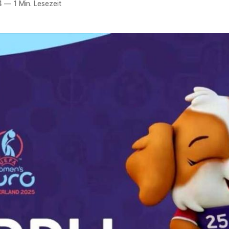
4
—
1 Min. Lesezeit