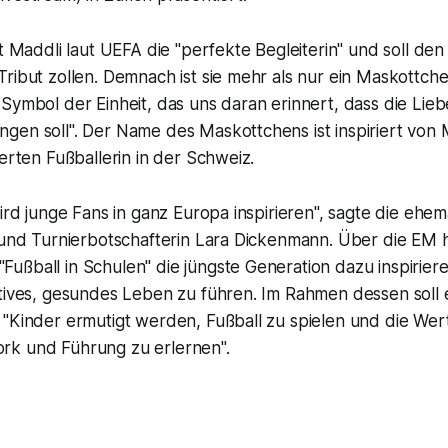
st Maddli laut UEFA die "perfekte Begleiterin" und soll d
ribut zollen. Demnach ist sie mehr als nur ein Maskottch
Symbol der Einheit, das uns daran erinnert, dass die Lie
gen soll". Der Name des Maskottchens ist inspiriert von 
ierten Fußballerin in der Schweiz.
wird junge Fans in ganz Europa inspirieren", sagte die ehe
 und Turnierbotschafterin Lara Dickenmann. Über die EM h
ßball in Schulen" die jüngste Generation dazu inspiriere
tives, gesundes Leben zu führen. Im Rahmen dessen soll e
"Kinder ermutigt werden, Fußball zu spielen und die Wert
rk und Führung zu erlernen".