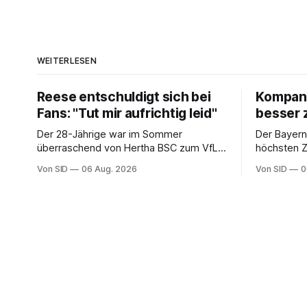
WEITERLESEN
Reese entschuldigt sich bei
Kompany:
Fans: "Tut mir aufrichtig leid"
besser 
Der 28-Jährige war im Sommer
Der Bayern
überraschend von Hertha BSC zum VfL
höchsten Zi
Wolfsburg gewechselt.
Verbesser
Von SID
06 Aug. 2026
Von SID
0