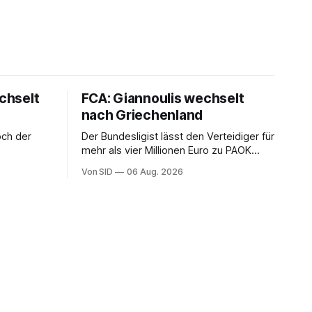
chselt
FCA: Giannoulis wechselt
nach Griechenland
och der
Der Bundesligist lässt den Verteidiger für
mehr als vier Millionen Euro zu PAOK
Thessaloniki ziehen. Der Vertreter ist
Von SID
06 Aug. 2026
schon da.