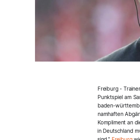
Freiburg - Traine
Punktspiel am Sa
baden-württember
namhaften Abgäng
Kompliment an di
in Deutschland m
sind."
Freiburg
wi