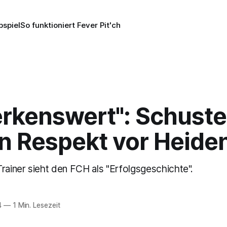
pspiel
So funktioniert Fever Pit'ch
rkenswert": Schuste
n Respekt vor Heide
rainer sieht den FCH als "Erfolgsgeschichte".
4
—
1 Min. Lesezeit