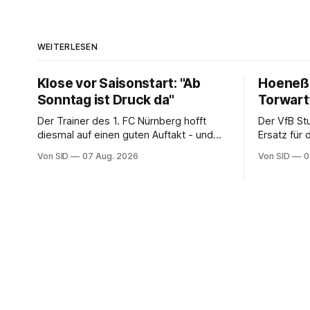
WEITERLESEN
Klose vor Saisonstart: "Ab
Hoeneß:
Sonntag ist Druck da"
Torwar
Der Trainer des 1. FC Nürnberg hofft
Der VfB St
diesmal auf einen guten Auftakt - und
Ersatz für
will auch aus eigenen Fehlern lernen.
zu verpflic
Von SID
07 Aug. 2026
Von SID
0
Schwaben 
Kapitän.