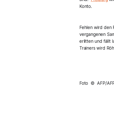
Konto.
Fehlen wird den F
vergangenen Sa
erlitten und fäll
Trainers wird Rö
Foto © AFP/AF