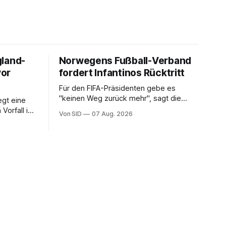
gland-
Norwegens Fußball-Verband
vor
fordert Infantinos Rücktritt
Für den FIFA-Präsidenten gebe es
"keinen Weg zurück mehr", sagt die
gt eine
NFF-Vorsitzende Lise Klaveness.
Vorfall in
Von SID
07 Aug. 2026