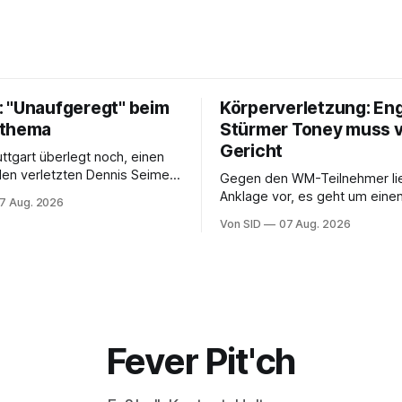
 "Unaufgeregt" beim
Körperverletzung: En
tthema
Stürmer Toney muss 
Gericht
uttgart überlegt noch, einen
 den verletzten Dennis Seimen
Gegen den WM-Teilnehmer lie
hten. Offen ist bei den
Anklage vor, es geht um einen 
7 Aug. 2026
auch die Frage nach dem
einem Londoner Nachtclub.
Von SID
07 Aug. 2026
Fever Pit'ch