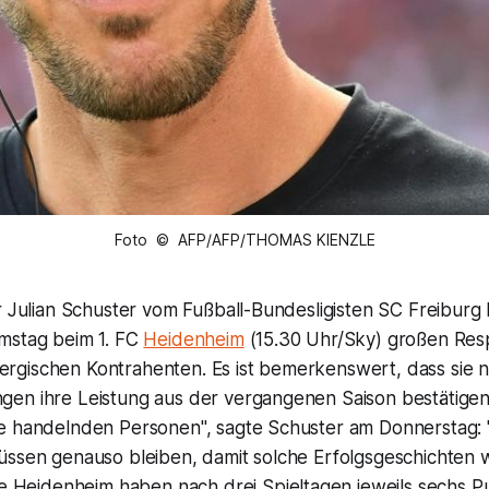
Foto © AFP/AFP/THOMAS KIENZLE
r Julian Schuster vom Fußball-Bundesligisten SC Freiburg
mstag beim 1. FC
Heidenheim
(15.30 Uhr/Sky) großen Res
gischen Kontrahenten. Es ist bemerkenswert, dass sie 
en ihre Leistung aus der vergangenen Saison bestätigen
e handelnden Personen", sagte Schuster am Donnerstag: "
üssen genauso bleiben, damit solche Erfolgsgeschichten w
e Heidenheim haben nach drei Spieltagen jeweils sechs 