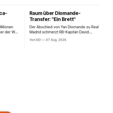
ca-
Raum über Diomande-
Transfer: "Ein Brett"
illionen
Der Abschied von Yan Diomande zu Real
ler der WM
Madrid schmerzt RB-Kapitän David
erlangen.
Raum. Trotzdem ist der Nationalspieler
Von SID
07 Aug. 2026
auch stolz.