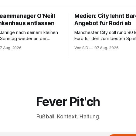
Teammanager O'Neill
Medien: City lehnt Bar
nkenhaus entlassen
Angebot für Rodri ab
Jährige nach seinem kleinen
Manchester City soll rund 80 M
m Sonntag wieder an der
Euro für den zum besten Spie
 stehen kann, bleibt offen.
gewählten Mittelfeldspieler v
7 Aug. 2026
Von SID
07 Aug. 2026
Fever Pit'ch
Fußball. Kontext. Haltung.