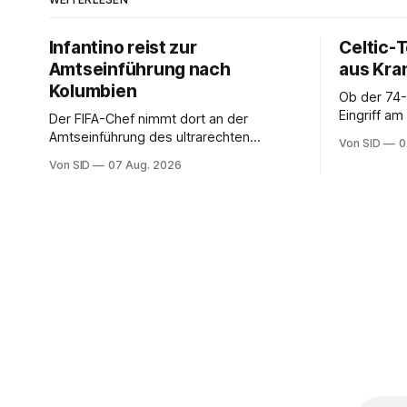
Infantino reist zur
Celtic-
Amtseinführung nach
aus Kra
Kolumbien
Ob der 74-
Eingriff a
Der FIFA-Chef nimmt dort an der
Seitenlinie
Amtseinführung des ultrarechten
Von SID
0
Präsidenten Abelardo de la Espriella teil.
Von SID
07 Aug. 2026