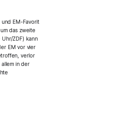
er und EM-Favorit
 um das zweite
00 Uhr/ZDF) kann
der EM vor vier
troffen, verlor
 allem in der
chte