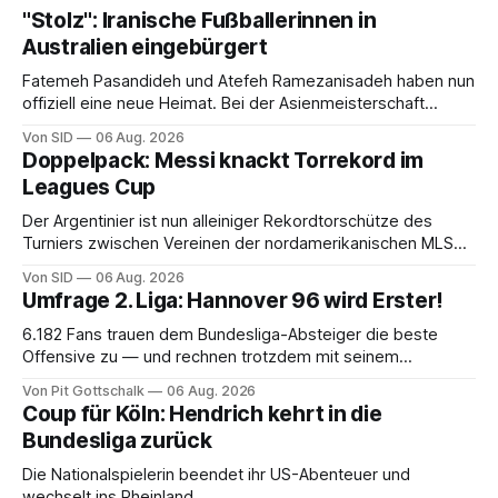
"Stolz": Iranische Fußballerinnen in
Australien eingebürgert
Fatemeh Pasandideh und Atefeh Ramezanisadeh haben nun
offiziell eine neue Heimat. Bei der Asienmeisterschaft
sangen sie die iranische Hymne nicht mit.
Von SID
06 Aug. 2026
Doppelpack: Messi knackt Torrekord im
Leagues Cup
Der Argentinier ist nun alleiniger Rekordtorschütze des
Turniers zwischen Vereinen der nordamerikanischen MLS
und der mexikanischen Liga MX.
Von SID
06 Aug. 2026
Umfrage 2. Liga: Hannover 96 wird Erster!
6.182 Fans trauen dem Bundesliga-Absteiger die beste
Offensive zu — und rechnen trotzdem mit seinem
Scheitern. Der Favorit ist ausgerechnet der größte
Von Pit Gottschalk
06 Aug. 2026
Lokalrivale in Niedersachsen.
Coup für Köln: Hendrich kehrt in die
Bundesliga zurück
Die Nationalspielerin beendet ihr US-Abenteuer und
wechselt ins Rheinland.