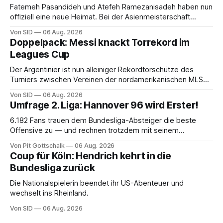
Fatemeh Pasandideh und Atefeh Ramezanisadeh haben nun
offiziell eine neue Heimat. Bei der Asienmeisterschaft
sangen sie die iranische Hymne nicht mit.
Von SID
06 Aug. 2026
Doppelpack: Messi knackt Torrekord im
Leagues Cup
Der Argentinier ist nun alleiniger Rekordtorschütze des
Turniers zwischen Vereinen der nordamerikanischen MLS
und der mexikanischen Liga MX.
Von SID
06 Aug. 2026
Umfrage 2. Liga: Hannover 96 wird Erster!
6.182 Fans trauen dem Bundesliga-Absteiger die beste
Offensive zu — und rechnen trotzdem mit seinem
Scheitern. Der Favorit ist ausgerechnet der größte
Von Pit Gottschalk
06 Aug. 2026
Lokalrivale in Niedersachsen.
Coup für Köln: Hendrich kehrt in die
Bundesliga zurück
Die Nationalspielerin beendet ihr US-Abenteuer und
wechselt ins Rheinland.
Von SID
06 Aug. 2026