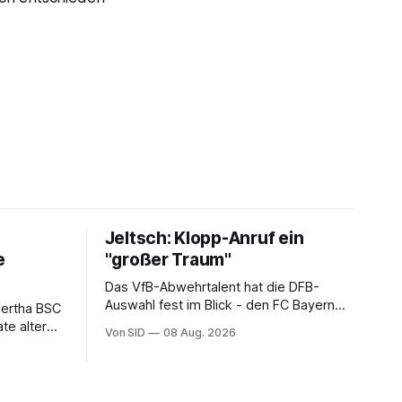
Jeltsch: Klopp-Anruf ein
e
"großer Traum"
Das VfB-Abwehrtalent hat die DFB-
Auswahl fest im Blick - den FC Bayern
Hertha BSC
dagegen (noch) nicht.
te alter
Von SID
08 Aug. 2026