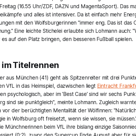
 Freitag (16.55 Uhr/ZDF, DAZN und MagentaSport). Das ma
eikämpfe und alles ist intensiver. Da ist einfach mehr Ener
ngen mit den Wolfsburgerinnen "immer eng. Das ist das Co
ng." Eine leichte Stichelei erlaubte sich Lohmann auch: 
 es auf den Platz bringen, den besseren Fußball spielen.
im Titelrennen
ger aus München (41) geht als Spitzenreiter mit drei Punk
ten VfL in das Heimspiel, dazwischen liegt
Eintracht Frankf
chen psychologisch, aber im 'Best Case' sind wir sechs Punk
rg sind sie punktgleich", meinte Lohmann. Zugleich warnte
in vor der berüchtigten Mentalität der Wölfinnen: "Natürli
ie in Wolfsburg oft freisetzt, wenn sie wissen, sie müssen.
ie Münchnerinnen beim VfL ihre bislang einzige Saisonnie
ssiert (0:2), zuvor den Supercup Ende August aber für s