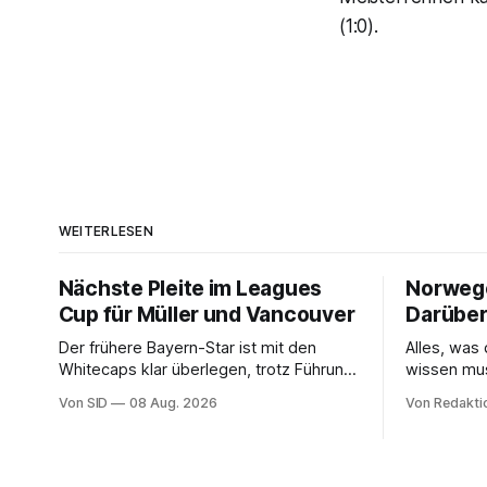
(1:0).
WEITERLESEN
Nächste Pleite im Leagues
Norwegen
Cup für Müller und Vancouver
Darüber
Der frühere Bayern-Star ist mit den
Alles, wa
Whitecaps klar überlegen, trotz Führung
wissen mu
reicht das aber nicht für die ersten
Von SID
08 Aug. 2026
Von Redakti
Punkte.