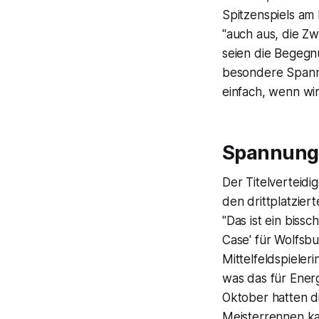
Spitzenspiels am
"auch aus, die Zw
seien die Begegnu
besondere Spannu
einfach, wenn wir
Spannung 
Der Titelverteidi
den drittplatzier
"Das ist ein biss
Case' für Wolfsbu
Mittelfeldspieler
was das für Energ
Oktober hatten d
Meisterrennen ka