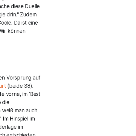
che diese Duelle
gie drin." Zudem
ole. Da ist eine
"Wir können
ten Vorsprung auf
urt
(beide 38).
te vorne, im 'Best
 die
ch weiß man auch,
" Im Hinspiel im
derlage im
ich entschieden