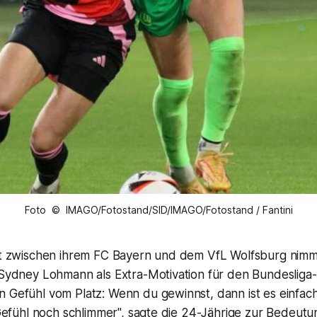
Foto © IMAGO/Fotostand/SID/IMAGO/Fotostand / Fantini
tät zwischen ihrem FC Bayern und dem VfL Wolfsburg nimm
 Sydney Lohmann als Extra-Motivation für den Bundesliga-
 Gefühl vom Platz: Wenn du gewinnst, dann ist es einfach
s Gefühl noch schlimmer", sagte die 24-Jährige zur Bedeut