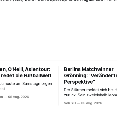
, O'Neill, Asientour:
Berlins Matchwinner
 redet die Fußballwelt
Grönning: "Verändert
Perspektive"
s du heute am Samstagmorgen
sst
Der Stürmer meldet sich bei 
zurück. Sein zweieinhalb Mona
on
08 Aug. 2026
Sohn hat daran einen Anteil.
Von SID
08 Aug. 2026