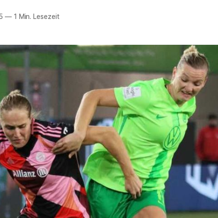
5
—
1 Min. Lesezeit