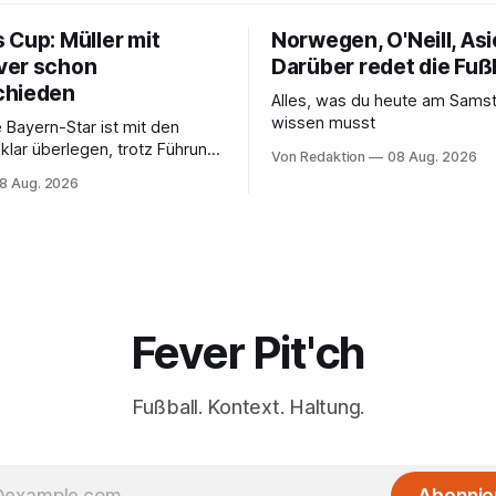
 Cup: Müller mit
Norwegen, O'Neill, Asi
ver schon
Darüber redet die Fuß
chieden
Alles, was du heute am Sam
wissen musst
 Bayern-Star ist mit den
klar überlegen, trotz Führung
Von Redaktion
08 Aug. 2026
aber nicht, um das vorzeitige
8 Aug. 2026
enden.
Fever Pit'ch
Fußball. Kontext. Haltung.
Abonnie