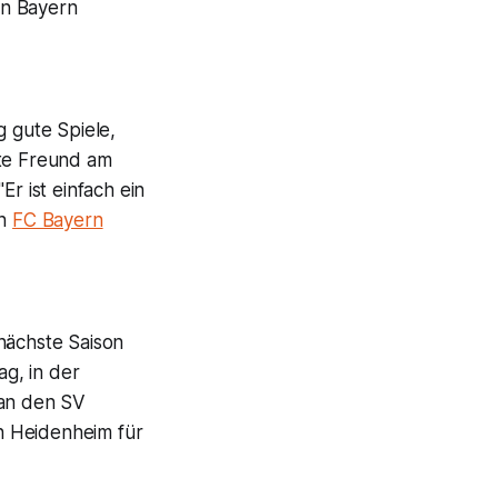
on Bayern
g gute Spiele,
gte Freund am
r ist einfach ein
en
FC Bayern
nächste Saison
g, in der
 an den SV
in Heidenheim für