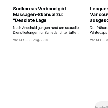
Südkoreas Verband gibt
Leagues
Massagen-Skandal zu:
Vancou
"Desolate Lage"
ausges
Nach Anschuldigungen rund um sexuelle
Der frühere
Dienstleitungen für Schiedsrichter bittet
Whitecaps 
der Fußballverband Südkoreas um
reicht das 
Von SID
08 Aug. 2026
Von SID
0
Entschuldigung.
Aus abzuw