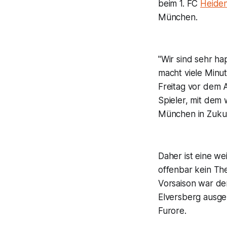
beim 1. FC
Heide
München.
"Wir sind sehr ha
macht viele Minu
Freitag vor dem A
Spieler, mit dem 
München in Zukun
Daher ist eine we
offenbar kein Th
Vorsaison war de
Elversberg ausgel
Furore.