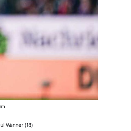
hrn
aul Wanner (18)