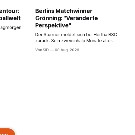
entour:
Berlins Matchwinner
ballwelt
Grönning: "Veränderte
Perspektive"
stagmorgen
Der Stürmer meldet sich bei Hertha BSC
zurück. Sein zweieinhalb Monate alter
Sohn hat daran einen Anteil.
Von SID
08 Aug. 2026
ren