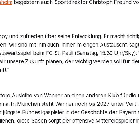
nheim
begeistern auch Sportdirektor Christoph Freund v
ppy und zufrieden über seine Entwicklung. Er macht richti
ten, wir sind mit ihm auch immer im engen Austausch", sa
uswärtsspiel beim FC St. Pauli (Samstag, 15.30 Uhr/Sky): "E
wir unsere Zukunft planen, der wichtig werden soll für d
ft."
itere Ausleihe von Wanner an einen anderen Klub für die 
ema. In München steht Wanner noch bis 2027 unter Vertra
r jüngste Bundesligaspieler in der Geschichte der Bayern
iehen, diese Saison sorgt der offensive Mittelfeldspieler 