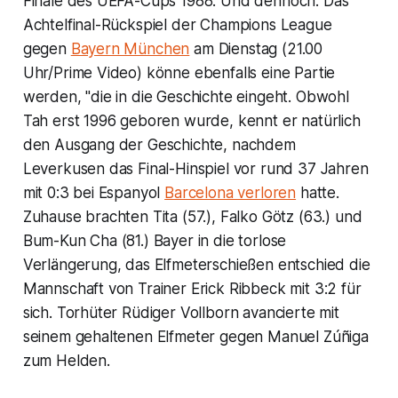
Finale des UEFA-Cups 1988. Und dennoch: Das
Achtelfinal-Rückspiel der Champions League
gegen
Bayern München
am Dienstag (21.00
Uhr/Prime Video) könne ebenfalls eine Partie
werden, "die in die Geschichte eingeht. Obwohl
Tah erst 1996 geboren wurde, kennt er natürlich
den Ausgang der Geschichte, nachdem
Leverkusen das Final-Hinspiel vor rund 37 Jahren
mit 0:3 bei Espanyol
Barcelona verloren
hatte.
Zuhause brachten Tita (57.), Falko Götz (63.) und
Bum-Kun Cha (81.) Bayer in die torlose
Verlängerung, das Elfmeterschießen entschied die
Mannschaft von Trainer Erick Ribbeck mit 3:2 für
sich. Torhüter Rüdiger Vollborn avancierte mit
seinem gehaltenen Elfmeter gegen Manuel Zúñiga
zum Helden.