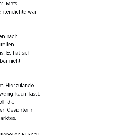
r. Mats
entendichte war
gen nach
rellen
s: Es hat sich
bar nicht
t. Hierzulande
 wenig Raum lässt.
ll, die
ten Gesichtern
arktes.
tionellen Fußball