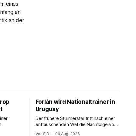
em eines
Anfang an
itik an der
rop
Forlán wird Nationaltrainer in
t
Uruguay
einer
Der frühere Stürmerstar tritt nach einer
s.
enttäuschenden WM die Nachfolge von
Marcelo Bielsa an.
Von SID
06 Aug. 2026