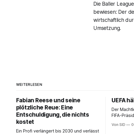
Die Baller League
bewiesen: Der de
wirtschaftlich dur
Umsetzung.
WEITERLESEN
Fabian Reese und seine
UEFA häl
plötzliche Reue: Eine
Der Macht
Entschuldigung, die nichts
FIFA-Präsid
kostet
Die UEFA be
Von SID
0
Ein Profi verlängert bis 2030 und verlässt