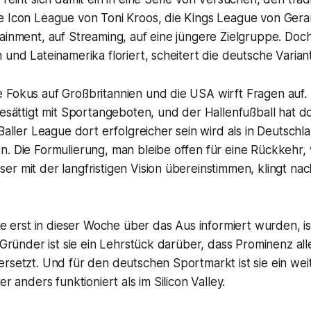
e Icon League von Toni Kroos, die Kings League von Gerar
tainment, auf Streaming, auf eine jüngere Zielgruppe. Do
 und Lateinamerika floriert, scheitert die deutsche Variant
 Fokus auf Großbritannien und die USA wirft Fragen auf.
gesättigt mit Sportangeboten, und der Hallenfußball hat d
 Baller League dort erfolgreicher sein wird als in Deutschl
n. Die Formulierung, man bleibe offen für eine Rückkehr,
r mit der langfristigen Vision übereinstimmen, klingt nac
die erst in dieser Woche über das Aus informiert wurden, ist
e Gründer ist sie ein Lehrstück darüber, dass Prominenz all
rsetzt. Und für den deutschen Sportmarkt ist sie ein wei
er anders funktioniert als im Silicon Valley.