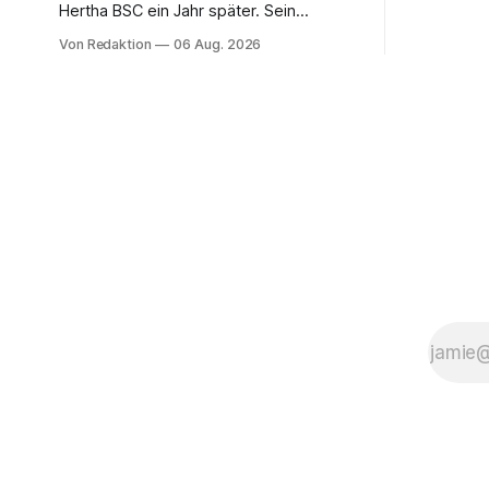
Hertha BSC ein Jahr später. Sein
Bedauern beim VfL Wolfsburg klingt
Von Redaktion
06 Aug. 2026
ehrlich – und ändert an der Rechnung
keinen Cent.