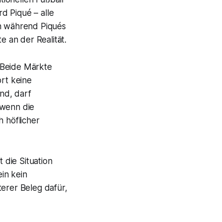
d Piqué – alle
ch während Piqués
e an der Realität.
 Beide Märkte
ort keine
and, darf
 wenn die
h höflicher
 die Situation
ein kein
terer Beleg dafür,