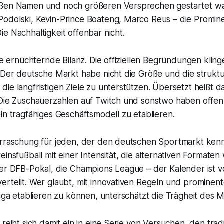
oßen Namen und noch größeren Versprechen gestartet wa
odolski, Kevin-Prince Boateng, Marco Reus – die Promin
e Nachhaltigkeit offenbar nicht.
ine ernüchternde Bilanz. Die offiziellen Begründungen klin
 Der deutsche Markt habe nicht die Größe und die struktu
ie langfristigen Ziele zu unterstützen. Übersetzt heißt da
 Die Zuschauerzahlen auf Twitch und sonstwo haben offen
in tragfähiges Geschäftsmodell zu etablieren.
erraschung für jeden, der den deutschen Sportmarkt kenn
einsfußball mit einer Intensität, die alternativen Formaten
er DFB-Pokal, die Champions League – der Kalender ist vo
erteilt. Wer glaubt, mit innovativen Regeln und prominen
Liga etablieren zu können, unterschätzt die Trägheit des M
 reiht sich damit ein in eine Serie von Versuchen, den tradi