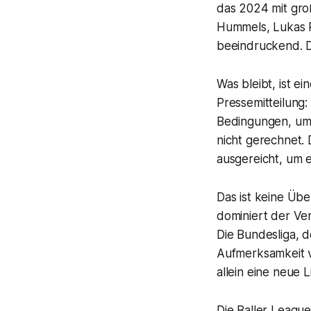
das 2024 mit gr
Hummels, Lukas P
beeindruckend. Di
Was bleibt, ist e
Pressemitteilung:
Bedingungen, um d
nicht gerechnet.
ausgereicht, um e
Das ist keine Üb
dominiert der Ver
Die Bundesliga, d
Aufmerksamkeit v
allein eine neue 
Die Baller League