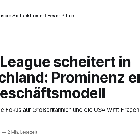
pspiel
So funktioniert Fever Pit'ch
 League scheitert in
chland: Prominenz e
Geschäftsmodell
e Fokus auf Großbritannien und die USA wirft Fragen 
6
—
2 Min. Lesezeit