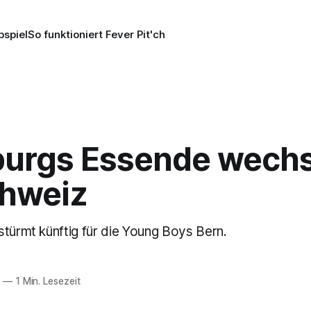
pspiel
So funktioniert Fever Pit'ch
urgs Essende wechse
chweiz
stürmt künftig für die Young Boys Bern.
6
—
1 Min. Lesezeit