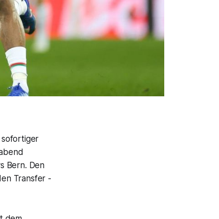
sofortiger
gabend
ys Bern. Den
en Transfer -
it dem