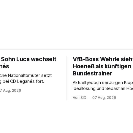
 Sohn Luca wechselt
VfB-Boss Wehrle sieh
nés
Hoeneß als künftigen
Bundestrainer
che Nationaltorhüter setzt
 bei CD Leganés fort.
Aktuell jedoch sei Jürgen Klo
Ideallösung und Sebastian Ho
7 Aug. 2026
Stuttgart sehr gut aufgehoben
Von SID
07 Aug. 2026
Wehrle.