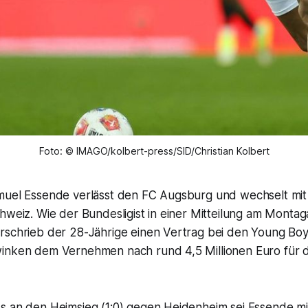
Foto: © IMAGO/kolbert-press/SID/Christian Kolbert
muel Essende verlässt den FC Augsburg und wechselt mit 
hweiz. Wie der Bundesligist in einer Mitteilung am Monta
rschrieb der 28-Jährige einen Vertrag bei den Young Bo
inken dem Vernehmen nach rund 4,5 Millionen Euro für d
s an den Heimsieg (1:0) gegen Heidenheim sei Essende m