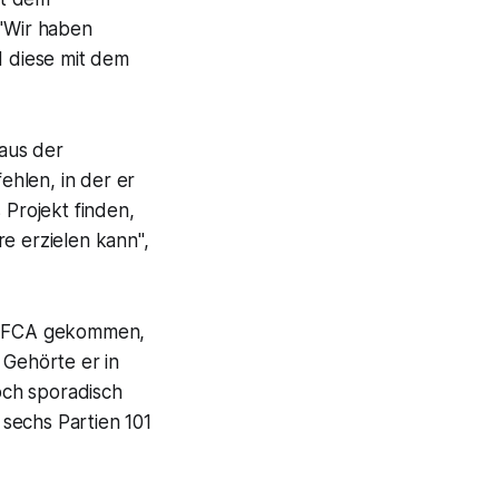
"Wir haben
d diese mit dem
aus der
hlen, in der er
 Projekt finden,
e erzielen kann",
um FCA gekommen,
 Gehörte er in
och sporadisch
sechs Partien 101