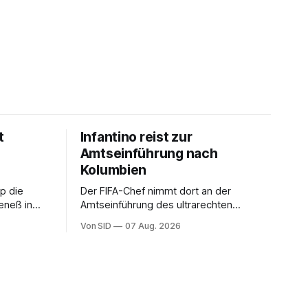
t
Infantino reist zur
Amtseinführung nach
Kolumbien
pp die
Der FIFA-Chef nimmt dort an der
eneß in
Amtseinführung des ultrarechten
, so
Präsidenten Abelardo de la Espriella teil.
Von SID
07 Aug. 2026