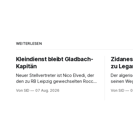
WEITERLESEN
Kleindienst bleibt Gladbach-
Zidanes
Kapitän
zu Lega
Neuer Stellvertreter ist Nico Elvedi, der
Der algeris
den zu RB Leipzig gewechselten Rocco
seinen Weg
Reitz ersetzt.
Von SID
07 Aug. 2026
Von SID
0