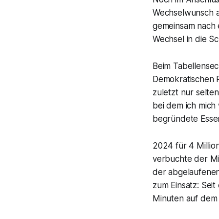
Wechselwunsch a
gemeinsam nach ei
Wechsel in die S
Beim Tabellensec
Demokratischen R
zuletzt nur selte
bei dem ich mich 
begründete Essen
2024 für 4 Milli
verbuchte der Mit
der abgelaufenen
zum Einsatz: Sei
Minuten auf dem 