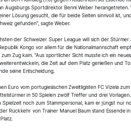
n Augsburgs Sportdirektor Benni Weber herangetreten. 
ner Lösung gesucht, die für beide Seiten sinnvoll ist, un
chweiz gefunden", sagte Weber.
hsten der Schweizer Super League will sich der Stürmer 
epublik Kongo vor allem für die Nationalmannschaft empfe
n zum Zug kam. "Aus sportlicher Sicht musste ich ein neues
weiterentwickeln, die Zeit auf dem Platz genießen und Tor
de seine Entscheidung.
onen Euro vom portugiesischen Zweitligisten FC Vizela z
telstürmer in 50 Spielen zwölf Treffer und drei Vorlagen.
 Spielzeit noch zum Stammpersonal, kam er jüngst nur n
t der Rückkehr von Trainer Manuel Baum stand Essende in 
Platz.