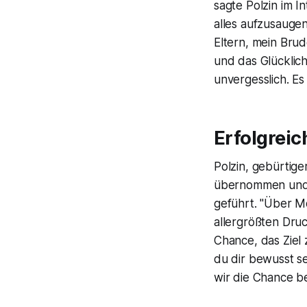
sagte Polzin im I
alles aufzusaugen
Eltern, mein Brud
und das Glücklich
unvergesslich. Es 
Erfolgreic
Polzin, gebürti
übernommen und d
geführt. "Über Mo
allergrößten Druc
Chance, das Ziel 
du dir bewusst se
wir die Chance b