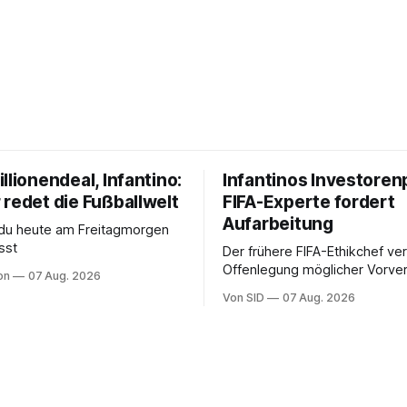
llionendeal, Infantino:
Infantinos Investoren
 redet die Fußballwelt
FIFA-Experte fordert
Aufarbeitung
 du heute am Freitagmorgen
sst
Der frühere FIFA-Ethikchef ver
Offenlegung möglicher Vorver
on
07 Aug. 2026
Diese könnten für die Bewert
Von SID
07 Aug. 2026
Infantinos Rolle entscheidend 