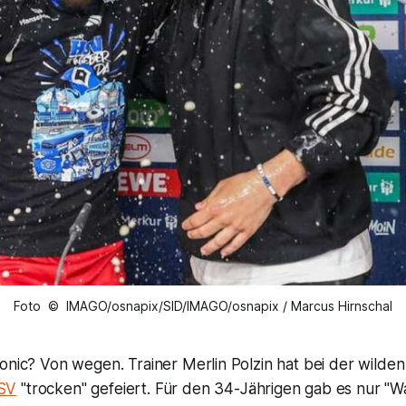
Foto © IMAGO/osnapix/SID/IMAGO/osnapix / Marcus Hirnschal
onic? Von wegen. Trainer Merlin Polzin hat bei der wilden
SV
"trocken" gefeiert. Für den 34-Jährigen gab es nur "W