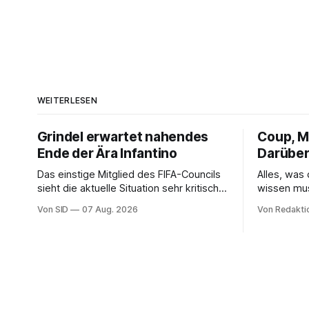
WEITERLESEN
Grindel erwartet nahendes
Coup, Mi
Ende der Ära Infantino
Darüber
Das einstige Mitglied des FIFA-Councils
Alles, was
sieht die aktuelle Situation sehr kritisch
wissen mu
und hofft auf einen Neuanfang.
Von SID
07 Aug. 2026
Von Redakti