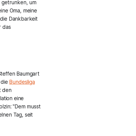
ts getrunken, um
Meine Oma, meine
 die Dankbarkeit
r das
Steffen Baumgart
 die
Bundesliga
t den
lation eine
olzin: "Dem musst
lnen Tag, seit