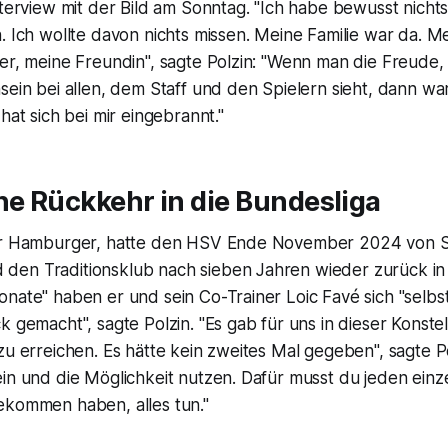
nterview mit der Bild am Sonntag. "Ich habe bewusst nich
. Ich wollte davon nichts missen. Meine Familie war da. 
er, meine Freundin", sagte Polzin: "Wenn man die Freude,
sein bei allen, dem Staff und den Spielern sieht, dann wa
hat sich bei mir eingebrannt."
he Rückkehr in die Bundesliga
ger Hamburger, hatte den HSV Ende November 2024 von 
en Traditionsklub nach sieben Jahren wieder zurück in
nate" haben er und sein Co-Trainer Loic Favé sich "selbs
k gemacht", sagte Polzin. "Es gab für uns in dieser Konstel
zu erreichen. Es hätte kein zweites Mal gegeben", sagte P
in und die Möglichkeit nutzen. Dafür musst du jeden einze
ekommen haben, alles tun."