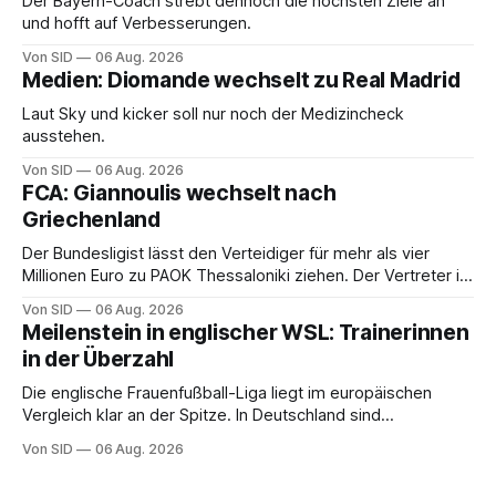
Der Bayern-Coach strebt dennoch die höchsten Ziele an
und hofft auf Verbesserungen.
Von SID
06 Aug. 2026
Medien: Diomande wechselt zu Real Madrid
Laut Sky und kicker soll nur noch der Medizincheck
ausstehen.
Von SID
06 Aug. 2026
FCA: Giannoulis wechselt nach
Griechenland
Der Bundesligist lässt den Verteidiger für mehr als vier
Millionen Euro zu PAOK Thessaloniki ziehen. Der Vertreter ist
schon da.
Von SID
06 Aug. 2026
Meilenstein in englischer WSL: Trainerinnen
in der Überzahl
Die englische Frauenfußball-Liga liegt im europäischen
Vergleich klar an der Spitze. In Deutschland sind
Trainerinnen noch eine Ausnahme.
Von SID
06 Aug. 2026