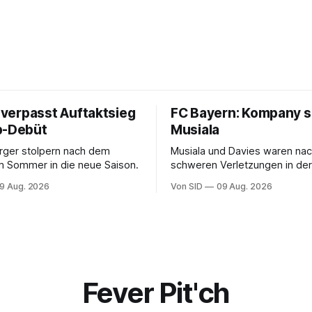
i verpasst Auftaktsieg
FC Bayern: Kompany s
p-Debüt
Musiala
rger stolpern nach dem
Musiala und Davies waren na
 Sommer in die neue Saison.
schweren Verletzungen in der
vergangenen Saison nicht richt
9 Aug. 2026
Von SID
09 Aug. 2026
Spur gekommen.
Fever Pit'ch