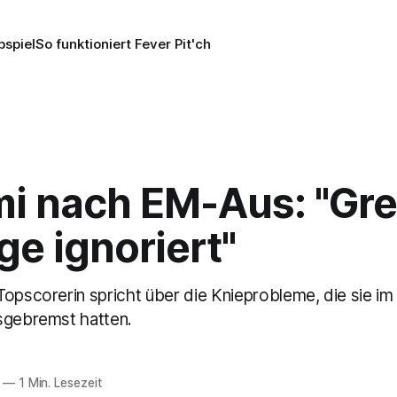
pspiel
So funktioniert Fever Pit'ch
i nach EM-Aus: "Gr
ge ignoriert"
opscorerin spricht über die Knieprobleme, die sie im
sgebremst hatten.
—
1 Min. Lesezeit