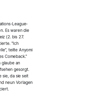
Nations-League-
en. Es waren die
z (2. bis 27.
erte. "Ich
le", teilte Anyomi
rkes Comeback."
h glaube an
fsehen gesorgt.
sie, da sie seit
und neun Vorlagen
iert.