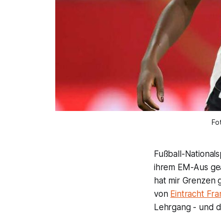
Fo
Fußball-National
ihrem EM-Aus geä
hat mir Grenzen g
von
Eintracht Fra
Lehrgang - und d