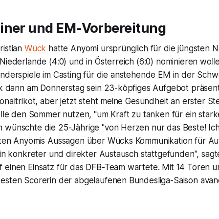
iner und EM-Vorbereitung
ristian
Wück
hatte Anyomi ursprünglich für die jüngsten 
Niederlande (4:0) und in Österreich (6:0) nominieren woll
nderspiele im Casting für die anstehende EM in der Schwei
ck dann am Donnerstag sein 23-köpfiges Aufgebot präsenti
onaltrikot, aber jetzt steht meine Gesundheit an erster Stel
wolle den Sommer nutzen, "um Kraft zu tanken für ein sta
 wünschte die 25-Jährige "von Herzen nur das Beste! Ic
tten Anyomis Aussagen über Wücks Kommunikation für Au
ein konkreter und direkter Austausch stattgefunden", sagte 
 einen Einsatz für das DFB-Team wartete. Mit 14 Toren 
esten Scorerin der abgelaufenen Bundesliga-Saison avanc