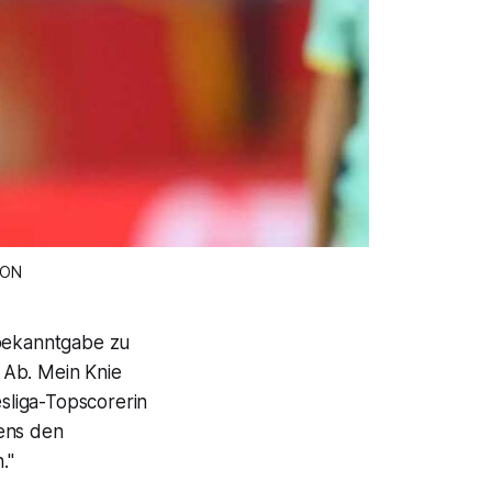
MON
rbekanntgabe zu
 Ab. Mein Knie
esliga-Topscorerin
ens den
."