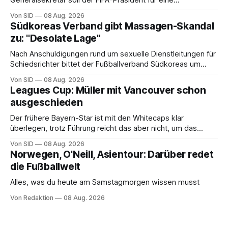
Generalsekretär soll der FIFA-Präsident für eine
Mitarbeiterin eine hohe Abfindung ausgehandelt haben.
Von SID
08 Aug. 2026
Südkoreas Verband gibt Massagen-Skandal
zu: "Desolate Lage"
Nach Anschuldigungen rund um sexuelle Dienstleitungen für
Schiedsrichter bittet der Fußballverband Südkoreas um
Entschuldigung.
Von SID
08 Aug. 2026
Leagues Cup: Müller mit Vancouver schon
ausgeschieden
Der frühere Bayern-Star ist mit den Whitecaps klar
überlegen, trotz Führung reicht das aber nicht, um das
vorzeitige Aus abzuwenden.
Von SID
08 Aug. 2026
Norwegen, O'Neill, Asientour: Darüber redet
die Fußballwelt
Alles, was du heute am Samstagmorgen wissen musst
Von Redaktion
08 Aug. 2026