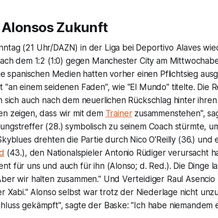
n Alonsos Zukunft
ntag (21 Uhr/DAZN) in der Liga bei Deportivo Alaves wie
 nach dem 1:2 (1:0) gegen Manchester City am Mittwochab
Die spanischen Medien hatten vorher einen Pflichtsieg aus
 "an einem seidenen Faden", wie "El Mundo" titelte. Die R
n sich auch nach dem neuerlichen Rückschlag hinter ihren 
en zeigen, dass wir mit dem
Trainer
zusammenstehen", sag
ungstreffer (28.) symbolisch zu seinem Coach stürmte, um
Skyblues drehten die Partie durch Nico O'Reilly (36.) und 
d
(43.), den Nationalspieler Antonio Rüdiger verursacht hat
t für uns und auch für ihn (Alonso; d. Red.). Die Dinge la
Aber wir halten zusammen." Und Verteidiger Raul Asencio 
er Xabi." Alonso selbst war trotz der Niederlage nicht unzu
hluss gekämpft", sagte der Baske: "Ich habe niemandem 