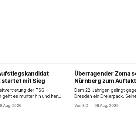
 Aufstiegskandidat
Überragender Zoma s
startet mit Sieg
Nürnberg zum Auftakt
eitvertretung der TSG
Dem 22-Jährigen gelingt ge
 geht es munter hin und her.
Dresden ein Dreierpack. Sein
Jähriger trifft.
ist weiter ungewiss.
9 Aug. 2026
Von SID
09 Aug. 2026