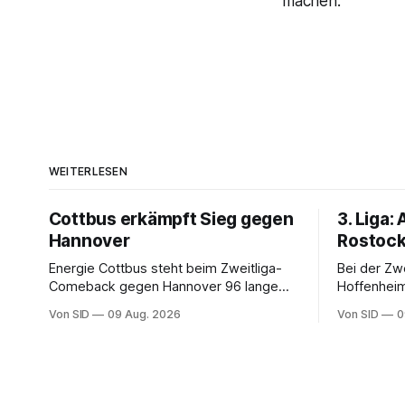
machen."
WEITERLESEN
Cottbus erkämpft Sieg gegen
3. Liga:
Hannover
Rostock 
Energie Cottbus steht beim Zweitliga-
Bei der Zw
Comeback gegen Hannover 96 lange
Hoffenheim
gehörig unter Druck. Am Ende jubeln
Auch ein 16-
Von SID
09 Aug. 2026
Von SID
0
dennoch die Lausitzer.