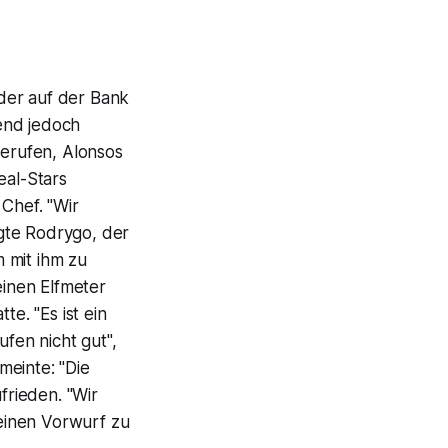
der auf der Bank
end jedoch
gerufen, Alonsos
eal-Stars
Chef. "Wir
te Rodrygo, der
 mit ihm zu
einen Elfmeter
te. "Es ist ein
ufen nicht gut",
meinte: "Die
frieden. "Wir
einen Vorwurf zu