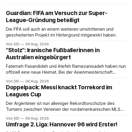
Guardian: FIFA am Versuch zur Super-
League-Gründung beteiligt
Die FIFA soll auch an einem weiteren umstrittenen und
gescheiterten Projekt im Hintergrund mitgewirkt haben.
Von SID
06 Aug. 2026
"Stolz": Iranische Fußballerinnen in
Australien eingebürgert
Fatemeh Pasandideh und Atefeh Ramezanisadeh haben nun
offiziell eine neue Heimat. Bei der Asienmeisterschaft
sangen sie die iranische Hymne nicht mit.
Von SID
06 Aug. 2026
Doppelpack: Messi knackt Torrekord im
Leagues Cup
Der Argentinier ist nun alleiniger Rekordtorschütze des
Turniers zwischen Vereinen der nordamerikanischen MLS
und der mexikanischen Liga MX.
Von SID
06 Aug. 2026
Umfrage 2. Liga: Hannover 96 wird Erster!