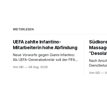
WEITERLESEN
UEFA zahlte Infantino-
Südkore
Mitarbeiterin hohe Abfindung
Massage
"Desola
Neue Vorwürfe gegen Gianni Infantino:
Als UEFA-Generalsekretär soll der FIFA-
Nach Ansch
Präsident für eine Mitarbeiterin eine
Dienstleitu
Von SID
08 Aug. 2026
hohe Abfindung ausgehandelt haben.
der Fußba
Von SID
0
Entschuldi