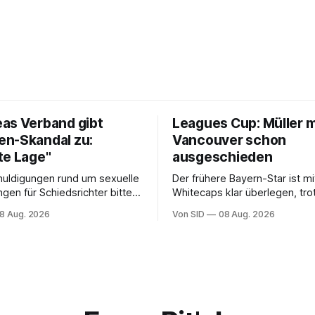
as Verband gibt
Leagues Cup: Müller m
n-Skandal zu:
Vancouver schon
te Lage"
ausgeschieden
uldigungen rund um sexuelle
Der frühere Bayern-Star ist m
ngen für Schiedsrichter bittet
Whitecaps klar überlegen, tro
llverband Südkoreas um
reicht das aber nicht, um das 
8 Aug. 2026
Von SID
08 Aug. 2026
gung.
Aus abzuwenden.