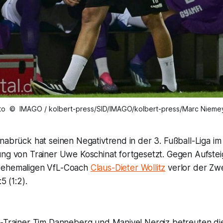
to © IMAGO / kolbert-press/SID/IMAGO/kolbert-press/Marc Nieme
nabrück hat seinen Negativtrend in der 3. Fußball-Liga im
ung von Trainer Uwe Koschinat fortgesetzt. Gegen Aufstei
 ehemaligen VfL-Coach
Claus-Dieter Wollitz
verlor der Zwe
5 (1:2).
o-Trainer Tim Danneberg und Maniyel Nergiz betreuten di