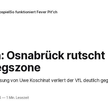
pspiel
So funktioniert Fever Pit'ch
a: Osnabrück rutscht 
egszone
sung von Uwe Koschinat verliert der VfL deutlich ge
4
—
1 Min. Lesezeit