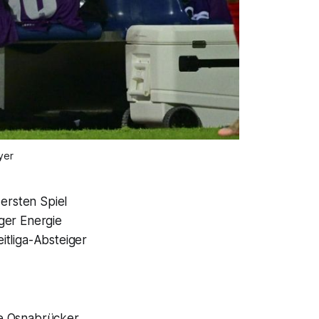
yer
 ersten Spiel
ger Energie
itliga-Absteiger
e Osnabrücker,