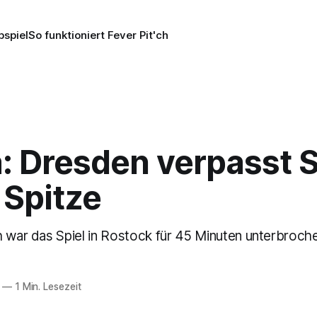
pspiel
So funktioniert Fever Pit'ch
a: Dresden verpasst 
 Spitze
h war das Spiel in Rostock für 45 Minuten unterbroch
—
1 Min. Lesezeit