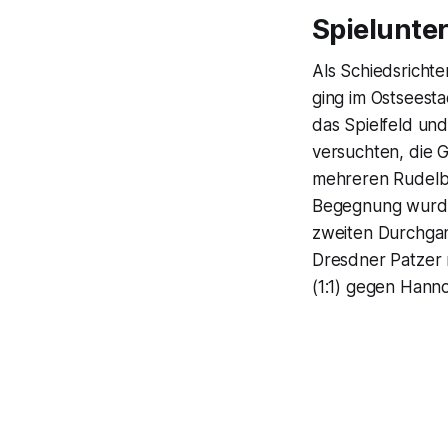
Spielunte
Als Schiedsricht
ging im Ostseesta
das Spielfeld und
versuchten, die 
mehreren Rudelbi
Begegnung wurde 
zweiten Durchgan
Dresdner Patzer 
(1:1) gegen Hanno