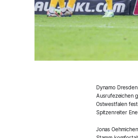
Dynamo Dresden ha
Ausrufezeichen ge
Ostwestfalen fes
Spitzenreiter En
Jonas Oehmichen 
Stamm komfortabe