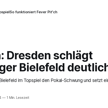
pspiel
So funktioniert Fever Pit'ch
a: Dresden schlägt
ger Bielefeld deutlic
elefeld im Topspiel den Pokal-Schwung und setzt ei
4
—
1 Min. Lesezeit