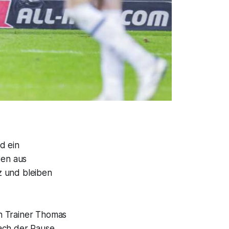
d ein
ten aus
z und bleiben
n Trainer Thomas
ach der Pause.