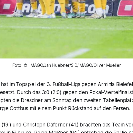
Foto © IMAGO/Jan Huebner/SID/IMAGO/Oliver Mueller
t im Topspiel der 3. Fußball-Liga gegen Arminia Bielefel
setzt. Durch das 3:0 (2:0) gegen den Pokal-Viertelfinalis
tigten die Dresdner am Sonntag den zweiten Tabellenplat
ergie Cottbus mit einem Punkt Rückstand auf den Fersen.
(19.) und Christoph Daferner (41.) brachten das Team vo
l in Führung, Robin Meißner (64.) entschied die Partie n