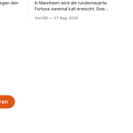
gegen den
In Mannheim wird die runderneuerte
Fortuna zweimal kalt erwischt. Eine
vermeintliche Notbremse in der
Von SID
07 Aug. 2026
Anfangsphase sorgt für Zündstoff.
ren