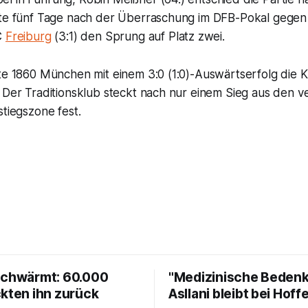
ste fünf Tage nach der Überraschung im DFB-Pokal gege
C
Freiburg
(3:1) den Sprung auf Platz zwei.
te 1860 München mit einem 3:0 (1:0)-Auswärtserfolg die K
. Der Traditionsklub steckt nach nur einem Sieg aus den 
stiegszone fest.
schwärmt: 60.000
"Medizinische Bedenk
ckten ihn zurück
Asllani bleibt bei Hof