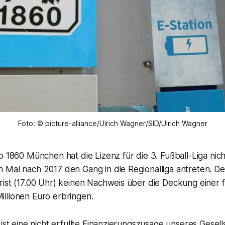
Foto: © picture-alliance/Ulrich Wagner/SID/Ulrich Wagner
b 1860 München hat die Lizenz für die 3. Fußball-Liga nic
 Mal nach 2017 den Gang in die Regionalliga antreten. De
rist (17.00 Uhr) keinen Nachweis über die Deckung einer 
llionen Euro erbringen.
 ist eine nicht erfüllte Finanzierungszusage unseres Gesel