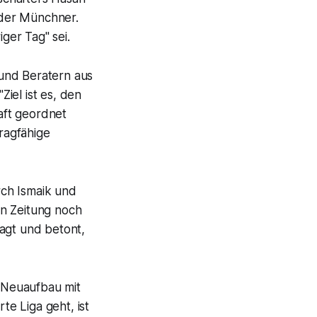
 der Münchner.
iger Tag" sei.
und Beratern aus
iel ist es, den
aft geordnet
ragfähige
rch Ismaik und
en Zeitung noch
esagt und betont,
r Neuaufbau mit
te Liga geht, ist