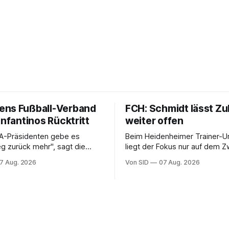
ns Fußball-Verband
FCH: Schmidt lässt Zu
Infantinos Rücktritt
weiter offen
FA-Präsidenten gebe es
Beim Heidenheimer Trainer-U
g zurück mehr", sagt die
liegt der Fokus nur auf dem Zweitliga-
zende Lise Klaveness.
Auftakt gegen Osnabrück.
7 Aug. 2026
Von SID
07 Aug. 2026