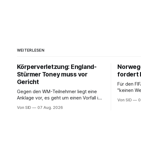
WEITERLESEN
Körperverletzung: England-
Norwege
Stürmer Toney muss vor
fordert 
Gericht
Für den FI
"keinen We
Gegen den WM-Teilnehmer liegt eine
NFF-Vorsit
Anklage vor, es geht um einen Vorfall in
Von SID
0
einem Londoner Nachtclub.
Von SID
07 Aug. 2026