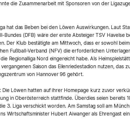
nnte die Zusammenarbeit mit Sponsoren von der Ligazuge
Liga hat das Beben bei den Löwen Auswirkungen. Laut Sta
l-Bundes (DFB) wäre der erste Absteiger TSV Havelse be
en. Der Klub bestätigte am Mittwoch, dass er sowohl beim
en Fußball-Verband (NFV) die erforderlichen Unterlagen 
die Regionalliga Nord eingereicht habe. Als Heimspielstä
er vergangenen Saison das Eilenriedestadion nutzen, das 
ngszentrum von Hannover 96 gehört.
: Die Löwen hatten auf ihrer Homepage kurz zuvor verkün
g in Oberösterreich stattfinde. Überdies seien bereits 1
die 3. Liga verschickt worden. Am Samstag soll am Münch
rns Wirtschaftsminister Hubert Aiwanger als Ehrengast ei