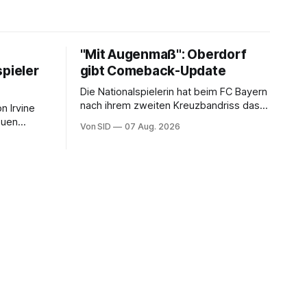
"Mit Augenmaß": Oberdorf
spieler
gibt Comeback-Update
Die Nationalspielerin hat beim FC Bayern
nach ihrem zweiten Kreuzbandriss das
 Irvine
nächste Etappenziel erreicht.
euen
Von SID
07 Aug. 2026