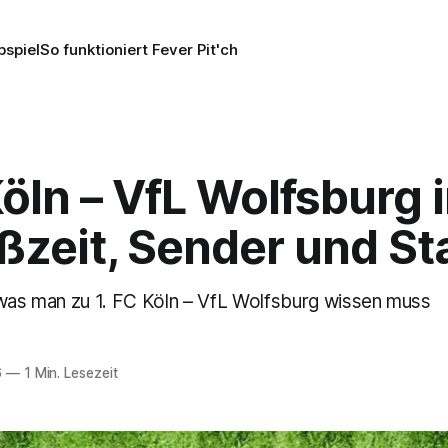
pspiel
So funktioniert Fever Pit'ch
Köln – VfL Wolfsburg 
zeit, Sender und Sta
 was man zu 1. FC Köln – VfL Wolfsburg wissen muss
6
—
1 Min. Lesezeit