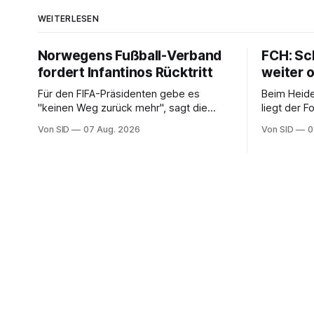
WEITERLESEN
Norwegens Fußball-Verband
FCH: Sc
fordert Infantinos Rücktritt
weiter 
Für den FIFA-Präsidenten gebe es
Beim Heide
"keinen Weg zurück mehr", sagt die
liegt der Fokus nur auf dem Zweitliga-
NFF-Vorsitzende Lise Klaveness.
Auftakt ge
Von SID
07 Aug. 2026
Von SID
0