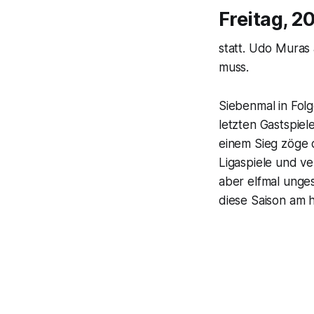
Freitag, 2
statt. Udo Muras 
muss.
Siebenmal in Fol
letzten Gastspiel
einem Sieg zöge 
Ligaspiele und ver
aber elfmal unge
diese Saison am h