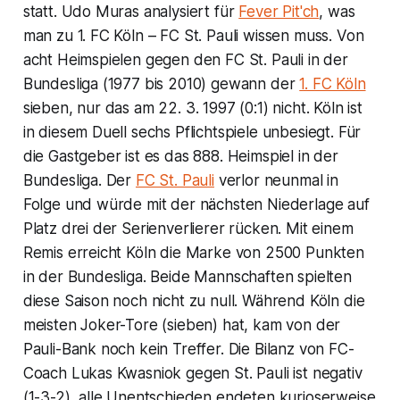
statt. Udo Muras analysiert für
Fever Pit'ch
, was
man zu 1. FC Köln – FC St. Pauli wissen muss. Von
acht Heimspielen gegen den FC St. Pauli in der
Bundesliga (1977 bis 2010) gewann der
1. FC Köln
sieben, nur das am 22. 3. 1997 (0:1) nicht. Köln ist
in diesem Duell sechs Pflichtspiele unbesiegt. Für
die Gastgeber ist es das 888. Heimspiel in der
Bundesliga. Der
FC St. Pauli
verlor neunmal in
Folge und würde mit der nächsten Niederlage auf
Platz drei der Serienverlierer rücken. Mit einem
Remis erreicht Köln die Marke von 2500 Punkten
in der Bundesliga. Beide Mannschaften spielten
diese Saison noch nicht zu null. Während Köln die
meisten Joker-Tore (sieben) hat, kam von der
Pauli-Bank noch kein Treffer. Die Bilanz von FC-
Coach Lukas Kwasniok gegen St. Pauli ist negativ
(1-3-2), alle Unentschieden endeten kurioserweise