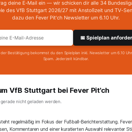
rag deine E-Mail ein — wir schicken dir alle 34 Bundeslig
ele des VfB Stuttgart 2026/27 mit Anstoßzeit und TV-Sen
dazu den Fever Pit'ch Newsletter um 6.10 Uhr.
📅 Spielplan anforde
der Bestätigung bekommst du den Spielplan inkl. Newsletter um 6.10 Uhr
Spam. Jederzeit kündbar.
um VfB Stuttgart bei Fever Pit'ch
n gerade nicht geladen werden.
steht regelmäßig im Fokus der Fußball-Berichterstattung. Fever 
sen, Kommentaren und einer kuratierten Auswahl relevanter S