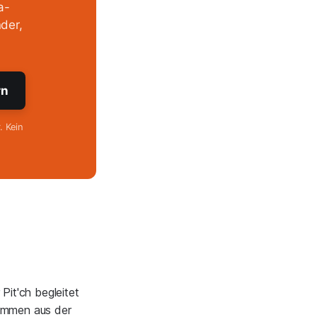
a-
der,
rn
. Kein
Pit'ch begleitet
timmen aus der