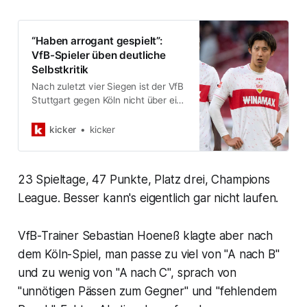
“Haben arrogant gespielt”:
VfB-Spieler üben deutliche
Selbstkritik
Nach zuletzt vier Siegen ist der VfB
Stuttgart gegen Köln nicht über ein
Remis hinausgekommen. Die Art
und Weise sorgte für reichlich
kicker
kicker
Unmut bei den Spielern.
23 Spieltage, 47 Punkte, Platz drei, Champions
League. Besser kann's eigentlich gar nicht laufen.
VfB-Trainer Sebastian Hoeneß klagte aber nach
dem Köln-Spiel, man passe zu viel von "A nach B"
und zu wenig von "A nach C", sprach von
"unnötigen Pässen zum Gegner" und "fehlendem