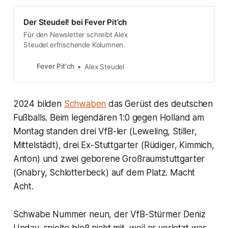
Der Steudel! bei Fever Pit’ch
Für den Newsletter schreibt Alex
Steudel erfrischende Kolumnen.
Fever Pit'ch
Alex Steudel
2024 bilden
Schwaben
das Gerüst des deutschen
Fußballs. Beim legendären 1:0 gegen Holland am
Montag standen drei VfB-ler (Leweling, Stiller,
Mittelstädt), drei Ex-Stuttgarter (Rüdiger, Kimmich,
Anton) und zwei geborene Großraumstuttgarter
(Gnabry, Schlotterbeck) auf dem Platz. Macht
Acht.
Schwabe Nummer neun, der VfB-Stürmer Deniz
Undav, spielte bloß nicht mit, weil er verletzt war.