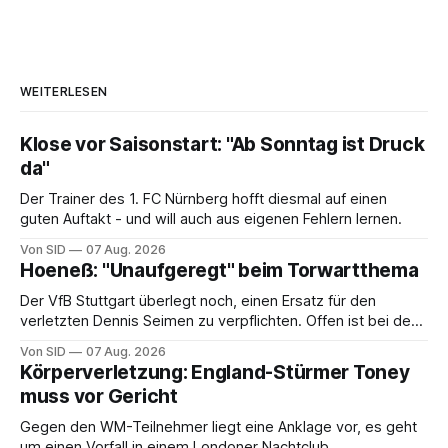
WEITERLESEN
Klose vor Saisonstart: "Ab Sonntag ist Druck
da"
Der Trainer des 1. FC Nürnberg hofft diesmal auf einen
guten Auftakt - und will auch aus eigenen Fehlern lernen.
Von SID
07 Aug. 2026
Hoeneß: "Unaufgeregt" beim Torwartthema
Der VfB Stuttgart überlegt noch, einen Ersatz für den
verletzten Dennis Seimen zu verpflichten. Offen ist bei den
Schwaben auch die Frage nach dem Kapitän.
Von SID
07 Aug. 2026
Körperverletzung: England-Stürmer Toney
muss vor Gericht
Gegen den WM-Teilnehmer liegt eine Anklage vor, es geht
um einen Vorfall in einem Londoner Nachtclub.