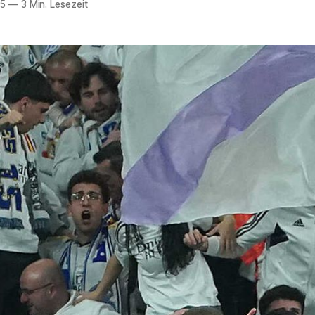
25
—
3 Min. Lesezeit