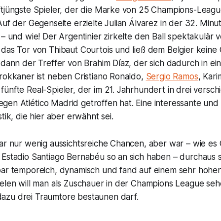
ftjüngste Spieler, der die Marke von 25 Champions-Leagu
Auf der Gegenseite erzielte Julian Álvarez in der 32. Minu
 – und wie! Der Argentinier zirkelte den Ball spektakulär 
das Tor von Thibaut Courtois und ließ dem Belgier keine 
 dann der Treffer von Brahim Díaz, der sich dadurch in ein
rokkaner ist neben Cristiano Ronaldo,
Sergio Ramos
, Kar
ünfte Real-Spieler, der im 21. Jahrhundert in drei versc
n Atlético Madrid getroffen hat. Eine interessante und v
tik, die hier aber erwähnt sei.
war nur wenig aussichtsreiche Chancen, aber war – wie es
 Estadio Santiago Bernabéu so an sich haben – durchaus 
bar temporeich, dynamisch und fand auf einem sehr hohen 
elen will man als Zuschauer in der Champions League sehe
azu drei Traumtore bestaunen darf.