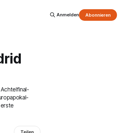
Anmelden
Abonnieren
drid
Achtelfinal-
Europapokal-
 erste
Teilen