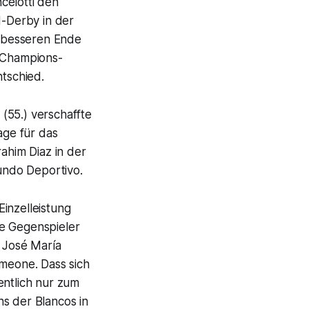
celotti den
d-Derby in der
 besseren Ende
s Champions-
ntschied.
(55.) verschaffte
ge für das
ahim Diaz in der
ndo Deportivo
.
inzelleistung
re Gegenspieler
r José María
imeone. Dass sich
entlich nur zum
s der Blancos in