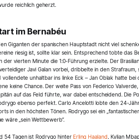
rde reichlich geherzt.
tart im Bernabéu
den Giganten der spanischen Hauptstadt nicht viel schenk
ereine riesig ist, sollte klar sein. Entsprechend tobte das 
 der vierten Minute die 1:0-Führung erzielte. Der Brasilian
teidiger Javi Galan vorbei, dribbelte in den Strafraum, 
 vollendete unhaltbar ins linke Eck – Jan Oblak hatte bei 
ne keine Chance. Der weite Pass von Federico Valverde,
apitän auf das Feld führte, war dabei entscheidend. Die Po
odrygo ebenso perfekt. Carlo Ancelotti lobte den 24-Jä
rts
in den höchsten Tönen. Rodrygo sei ein „fantastischer
e wäre „sein Wettbewerb“.
d 54 Tagen ist Rodrygo hinter
Erling Haaland
, Kylian Mba