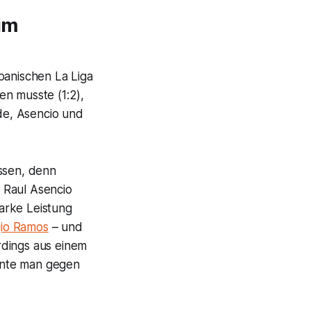
im
anischen La Liga
en musste (1:2),
rde, Asencio und
ussen, denn
 Raul Asencio
arke Leistung
io Ramos
– und
rdings aus einem
nnte man gegen