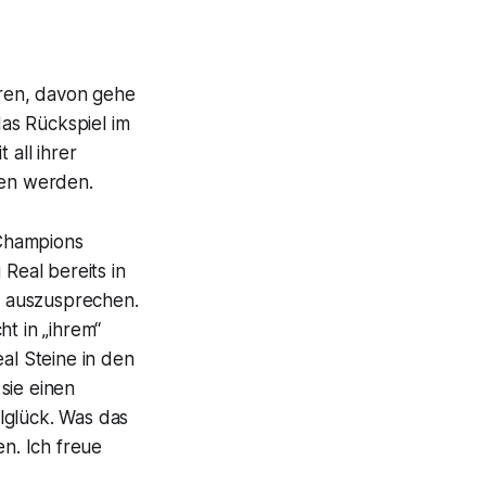
eren, davon gehe
das Rückspiel im
 all ihrer
ren werden.
 Champions
 Real bereits in
, auszusprechen.
t in „ihrem“
al Steine in den
sie einen
lglück. Was das
en. Ich freue