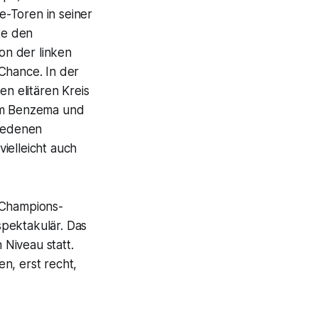
e-Toren in seiner
te den
von der linken
Chance. In der
en elitären Kreis
im Benzema und
hiedenen
ielleicht auch
 Champions-
spektakulär. Das
Niveau statt.
n, erst recht,