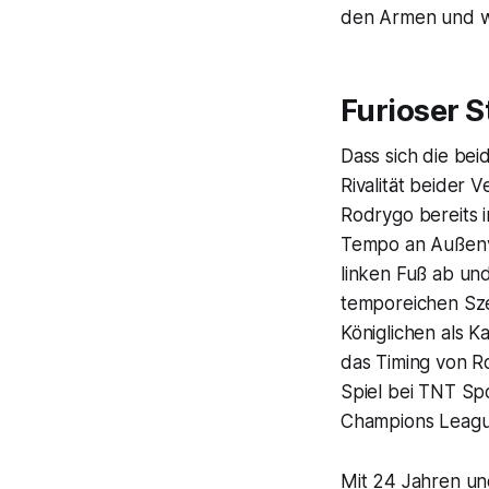
den Armen und wu
Furioser S
Dass sich die bei
Rivalität beider V
Rodrygo bereits in
Tempo an Außenver
linken Fuß ab und
temporeichen Sze
Königlichen als K
das Timing von R
Spiel bei
TNT Spo
Champions Leagu
Mit 24 Jahren un