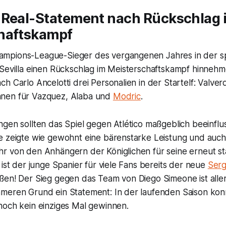
 Real-Statement nach Rückschlag 
haftskampf
mpions-League-Sieger des vergangenen Jahres in der sp
 Sevilla einen Rückschlag im Meisterschaftskampf hinnehm
h Carlo Ancelotti drei Personalien in der Startelf: Valve
nen für Vazquez, Alaba und
Modric
.
ngen sollten das Spiel gegen Atlético maßgeblich beeinfl
e zeigte wie gewohnt eine bärenstarke Leistung und auch
r von den Anhängern der Königlichen für seine erneut st
 ist der junge Spanier für viele Fans bereits der neue
Serg
ßen! Der Sieg gegen das Team von Diego Simeone ist alle
meren Grund ein Statement: In der laufenden Saison ko
noch kein einziges Mal gewinnen.