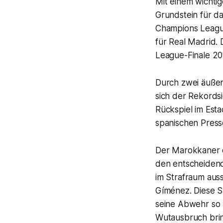
Mit einem wichti
Grundstein für da
Champions League
für Real Madrid.
League-Finale 201
Durch zwei äußer
sich der Rekords
Rückspiel im Esta
spanischen Presse
Der Marokkaner er
den entscheidend
im Strafraum auss
Gíménez. Diese Sz
seine Abwehr so v
Wutausbruch bring