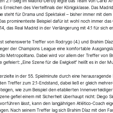
gen 2:1-Sieg im Madrid-Derby legte das Team von Carlo An
s Erreichen des Viertelfinals der Königsklasse. Das Madri
 steht für Drama und Spektakel – bisher immer mit dem
 Das prominenteste Beispiel dafür ist wohl noch immer da
4, das Real Madrid in der Verlängerung mit 4:1 für sich e
st sehenswerte Treffer von Rodrygo (4.) und Brahim Díaz 
ieger der Champions League eine komfortable Ausgangsla
dio Metropolitano. Dabei wird vor allem der Treffer von Br
 gefeiert: „Eine Szene für die Ewigkeit“ heißt es in der
Mu
zielte in der 55. Spielminute durch eine herausragende E
en Treffer zum 2:1-Endstand, dabei ließ er gleich mehre
teigen, wie zum Beispiel den etablierten Innenverteidige
ene gefiel einem mit Sicherheit überhaupt nicht: Diego S
orführen lässt, kann den langjährigen Atlético-Coach eig
en. Nach seinem Treffer lag sich Brahim Díaz mit den Fan