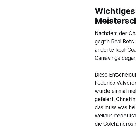
Wichtiges
Meistersc
Nachdem der Cha
gegen Real Betis
änderte Real-Coac
Camavinga began
Diese Entscheidu
Federico Valverd
wurde einmal meh
gefeiert. Ohnehin
das muss was hei
weitaus bedeutsa
die Colchoneros 