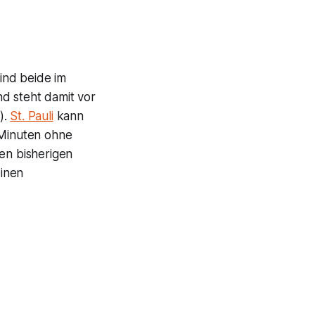
sind beide im
d steht damit vor
).
St. Pauli
kann
 Minuten ohne
den bisherigen
einen