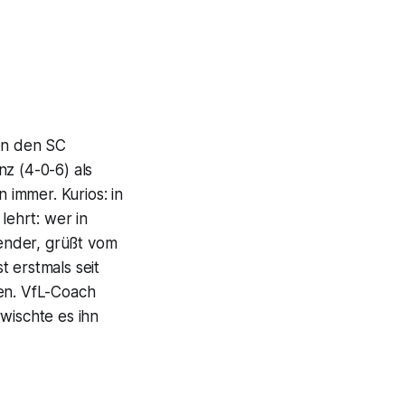
gen den SC
z (4-0-6) als
 immer. Kurios: in
lehrt: wer in
ender, grüßt vom
 erstmals seit
gen. VfL-Coach
wischte es ihn