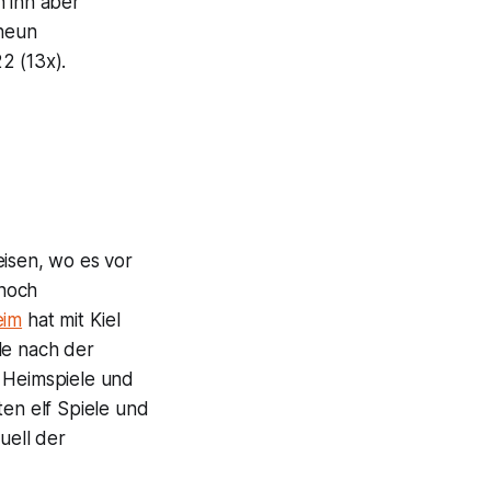
n ihn aber
 neun
2 (13x).
isen, wo es vor
 noch
eim
hat mit Kiel
le nach der
t Heimspiele und
ten elf Spiele und
uell der