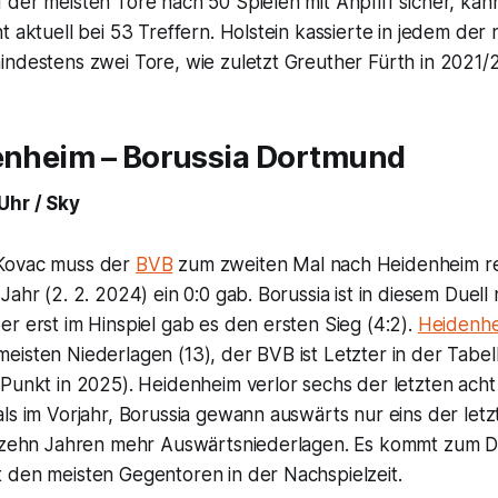
der meisten Tore nach 50 Spielen mit Anpfiff sicher, kan
t aktuell bei 53 Treffern. Holstein kassierte in jedem der
ndestens zwei Tore, wie zuletzt Greuther Fürth in 2021/2
denheim – Borussia Dortmund
Uhr / Sky
Kovac muss der
BVB
zum zweiten Mal nach Heidenheim re
Jahr (2. 2. 2024) ein 0:0 gab. Borussia ist in diesem Duell
r erst im Hinspiel gab es den ersten Sieg (4:2).
Heidenh
isten Niederlagen (13), der BVB ist Letzter in der Tabel
 Punkt in 2025). Heidenheim verlor sechs der letzten ach
ls im Vorjahr, Borussia gewann auswärts nur eins der letz
r zehn Jahren mehr Auswärtsniederlagen. Es kommt zum D
 den meisten Gegentoren in der Nachspielzeit.