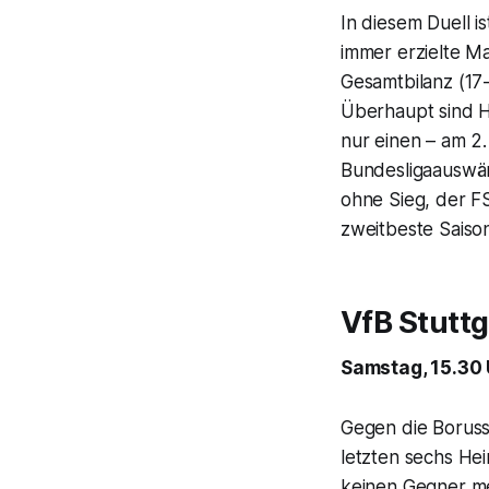
In diesem Duell i
immer erzielte Ma
Gesamtbilanz (17-
Überhaupt sind H
nur einen – am 2.
Bundesligaauswärt
ohne Sieg, der F
zweitbeste Saiso
VfB Stutt
Samstag, 15.30 
Gegen die Borussi
letzten sechs Hei
keinen Gegner meh