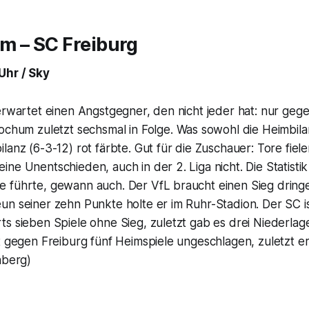
m – SC Freiburg
Uhr / Sky
 erwartet einen Angstgegner, den nicht jeder hat: nur ge
ochum zuletzt sechsmal in Folge. Was sowohl die Heimbilan
lanz (6-3-12) rot färbte. Gut für die Zuschauer: Tore fielen
ne Unentschieden, auch in der 2. Liga nicht. Die Statistik 
 führte, gewann auch. Der VfL braucht einen Sieg dring
n seiner zehn Punkte holte er im Ruhr-Stadion. Der SC ist
ts sieben Spiele ohne Sieg, zuletzt gab es drei Niederla
t gegen Freiburg fünf Heimspiele ungeschlagen, zuletzt er
nberg)