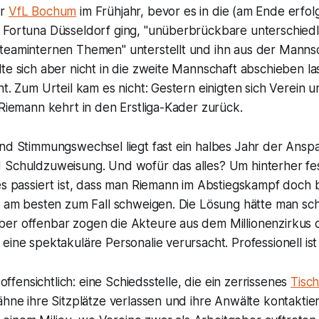
er
VfL Bochum
im Frühjahr, bevor es in die (am Ende erfol
 Fortuna Düsseldorf ging, "unüberbrückbare unterschiedl
teaminternen Themen" unterstellt und ihn aus der Manns
te sich aber nicht in die zweite Mannschaft abschieben l
ht. Zum Urteil kam es nicht: Gestern einigten sich Verein u
 Riemann kehrt in den Erstliga-Kader zurück.
und Stimmungswechsel liegt fast ein halbes Jahr der Ansp
 Schuldzuweisung. Und wofür das alles? Um hinterher fes
les passiert ist, dass man Riemann im Abstiegskampf doch
zt am besten zum Fall schweigen. Die Lösung hätte man s
er offenbar zogen die Akteure aus dem Millionenzirkus d
eine spektakuläre Personalie verursacht. Professionell ist
t offensichtlich: eine Schiedsstelle, die ein zerrissenes
Tisc
ähne ihre Sitzplätze verlassen und ihre Anwälte kontakti