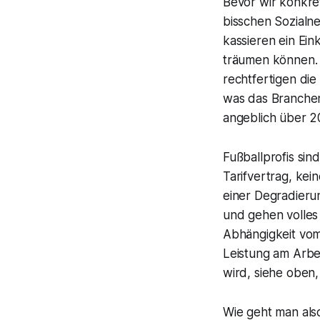
Bevor wir konkre
bisschen Sozialne
kassieren ein Ei
träumen können. F
rechtfertigen die
was das Branchen
angeblich über 20
Fußballprofis sin
Tarifvertrag, kei
einer Degradierun
und gehen volles 
Abhängigkeit vom 
Leistung am Arbei
wird, siehe oben,
Wie geht man als