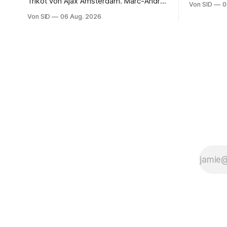
Trikot von Ajax Amsterdam. Marc-André
Von SID
0
ter Stegen muss sich gedulden.
Von SID
06 Aug. 2026