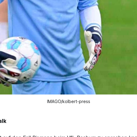
IMAGO/kolbert-press
alk