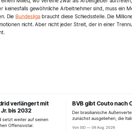
 In einem Milieu, wo Vereine zwar als Arbeitgeber auftreten,
er keinesfalls gewöhnliche Arbeitnehmer sind, muss ein 
en. Die
Bundesliga
braucht diese Schiedsstelle. Die Million
motionen nicht. Aber nicht jeder Streit, der in einer Tren
ht.
rid verlängert mit
BVB gibt Couto nach 
 Jr. bis 2032
Der brasilianische Außenverte
zunächst ausgeliehen, die Ital
d setzt weiter auf seinen
erhalten angeblich eine Kaufo
chen Offensivstar.
Von SID
06 Aug. 2026