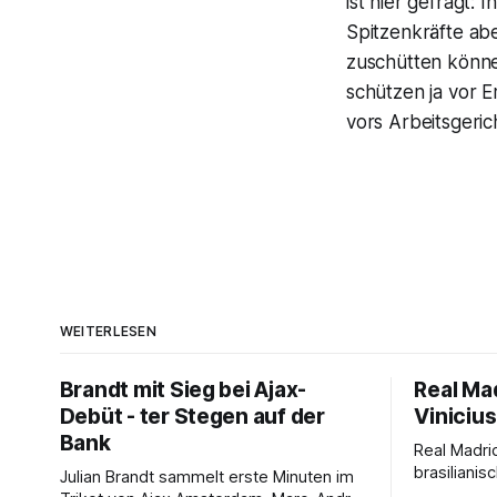
ist hier gefragt:
Spitzenkräfte ab
zuschütten könn
schützen ja vor E
vors Arbeitsgeric
WEITERLESEN
Brandt mit Sieg bei Ajax-
Real Mad
Debüt - ter Stegen auf der
Vinicius
Bank
Real Madri
brasilianis
Julian Brandt sammelt erste Minuten im