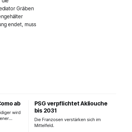
 die
Mediator Gräben
engehälter
nung endet, muss
Como ab
PSG verpflichtet Akliouche
bis 2031
idiger wird
iener
Die Franzosen verstärken sich im
ption.
Mittelfeld.