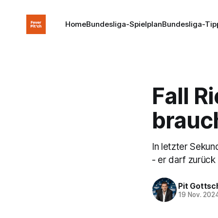
Home
Bundesliga-Spielplan
Bundesliga-Tip
Fall R
brauch
In letzter Seku
- er darf zurück
Pit Gottsc
19 Nov. 202