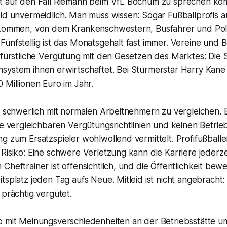
t auf den Fall Riemann beim VfL Bochum zu sprechen kom
id unvermeidlich. Man muss wissen: Sogar Fußballprofis au
nkommen, von dem Krankenschwestern, Busfahrer und Pol
ünfstellig ist das Monatsgehalt fast immer. Vereine und 
 fürstliche Vergütung mit den Gesetzen des Marktes: Die 
system ihnen erwirtschaftet. Bei Stürmerstar Harry Kan
 Millionen Euro im Jahr.
d schwerlich mit normalen Arbeitnehmern zu vergleichen. E
ne vergleichbaren Vergütungsrichtlinien und keinen Betrieb
g zum Ersatzspieler wohlwollend vermittelt. Profifußballe
Risiko: Eine schwere Verletzung kann die Karriere jederz
Cheftrainer ist offensichtlich, und die Öffentlichkeit bew
tsplatz jeden Tag aufs Neue. Mitleid ist nicht angebracht: 
 prächtig vergütet.
o mit Meinungsverschiedenheiten an der Betriebsstätte u