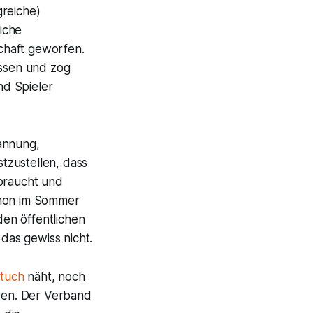
greiche)
iche
chaft geworfen.
assen und zog
nd Spieler
annung,
tzustellen, dass
 braucht und
chon im Sommer
en öffentlichen
 das gewiss nicht.
htuch
näht, noch
eren. Der Verband