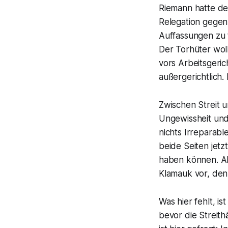
Riemann hatte d
Relegation gegen
Auffassungen zu 
Der Torhüter woll
vors Arbeitsgeric
außergerichtlich.
Zwischen Streit 
Ungewissheit und
nichts Irreparab
beide Seiten jet
haben können. Ab
Klamauk vor, den 
Was hier fehlt, is
bevor die Streith