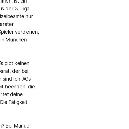
men, ist ein
s der 3. Liga
izeibeamte nur
Berater
Spieler verdienen,
e in München
s gibt keinen
srat, der bei
r sind Ich-AGs
eit beenden, die
ertet deine
Die Tätigkeit
m? Bei Manuel