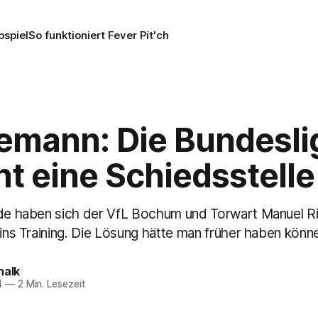
pspiel
So funktioniert Fever Pit'ch
iemann: Die Bundesli
t eine Schiedsstelle
nde haben sich der VfL Bochum und Torwart Manuel R
 ins Training. Die Lösung hätte man früher haben könn
halk
4
—
2 Min. Lesezeit