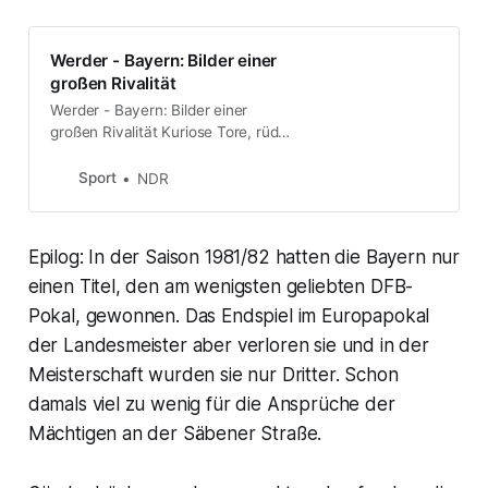
Werder - Bayern: Bilder einer
großen Rivalität
Werder - Bayern: Bilder einer
großen Rivalität Kuriose Tore, rüde
Fouls, Meisterschaftsdramen:
Denkwürdige Duelle gab es
Sport
NDR
reichlich zwischen Werder Bremen
und dem FC Bayern München. Die
Bilder einer großen Rivalität. Seit
Epilog: In der Saison 1981/82 hatten die Bayern nur
den Bremer Erfolgsjahren unter
Otto Rehhagel ist das Duell Werder
einen Titel, den am wenigsten geliebten DFB-
Bremen gegen…
Pokal, gewonnen. Das Endspiel im Europapokal
der Landesmeister aber verloren sie und in der
Meisterschaft wurden sie nur Dritter. Schon
damals viel zu wenig für die Ansprüche der
Mächtigen an der Säbener Straße.