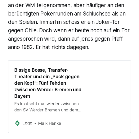
an der WM teilgenommen, aber häufiger an den
berüchtigten Pokerrunden am Schluchsee als an
den Spielen. Immerhin schoss er ein Joker-Tor
gegen Chile. Doch wenn er heute noch auf ein Tor
angesprochen wird, dann auf jenes gegen Pfaff
anno 1982. Er hat nichts dagegen.
Bissige Bosse, Transfer-
Theater und ein „Puck gegen
den Kopf“: Fünf Fehden
zwischen Werder Bremen und
Bayern
Es knatscht mal wieder zwischen
den SV Werder Bremen und dem
FC Bayern München! Grund für
einen Blick zurück auf fünf große
Logo
Maik Hanke
Fehden der beiden Bundesliga-
Clubs.