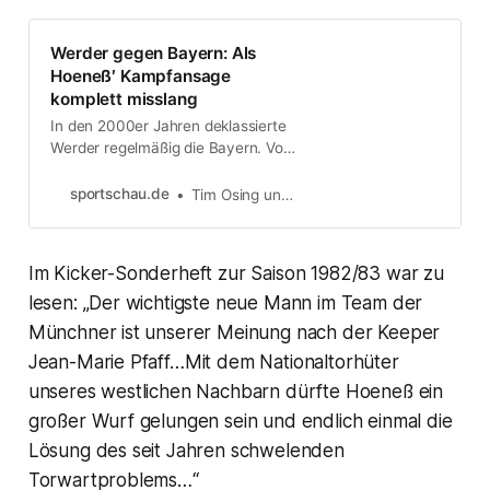
Werder gegen Bayern: Als
Hoeneß′ Kampfansage
komplett misslang
In den 2000er Jahren deklassierte
Werder regelmäßig die Bayern. Vor
dem Eröffnungsspiel am Freitag
erinnern sich Bremer Double-
sportschau.de
Tim Osing und Felix Gerhardt
Helden an die Rivalität.
Im Kicker-Sonderheft zur Saison 1982/83 war zu
lesen: „Der wichtigste neue Mann im Team der
Münchner ist unserer Meinung nach der Keeper
Jean-Marie Pfaff…Mit dem Nationaltorhüter
unseres westlichen Nachbarn dürfte Hoeneß ein
großer Wurf gelungen sein und endlich einmal die
Lösung des seit Jahren schwelenden
Torwartproblems…“