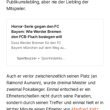
Publikumsliebling, aber nie der Liebling der
Mitspieler.
Horror-Serie gegen den FC
Bayern: Wie Werder Bremen
den FCB-Fluch besiegen will
Dass Werder Bremen für den FC
Bayern München auf dem Weg zur
deutschen Meisterschaft zum
Stolperstein wird, wirkt bei einem
Sportbuzzer
Sportredaktion RND
Blick auf die jüngste Vergangenheit
unwahrscheinlich. Denn: In den
vergangenen 15 Jahren entwickelte
Auch er verlor zwischenzeitlich seinen Platz (an
sich Werder vom Angst- zum
Lieblingsgegner der Münchener.
Raimond Aumann), wurde dreimal Meister und
zweimal Pokalsieger. Einmal entschied er ein
Elfmeterschießen nicht durch seine Paraden,
sondern durch seinen Treffer und einmal hielt er in
letzter Minute einen Elfmeter von
Manfred Kaltz
.