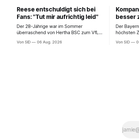
Reese entschuldigt sich bei
Kompany:
Fans: "Tut mir aufrichtig leid"
besser 
Der 28-Jährige war im Sommer
Der Bayern
überraschend von Hertha BSC zum VfL
höchsten Zi
Wolfsburg gewechselt.
Verbesser
Von SID
06 Aug. 2026
Von SID
0