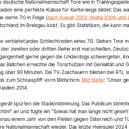
 deutsche Nationalmannschaft Tore wie in Trainingsspiele
adion eine perfekte Kulisse für Kantersiege bildet: Das w
vierte 7:0 in Folge (
nach Kuwait 2002, Malta 2004 und
schland im Breisgau kickt. Es gibt Statistiken, die kann 
e verbietet jedes Schlechtreden eines 7:0. Sieben Tore 
er zweiten oder dritten Reihe erst mal schießen. Deutsch
rgangenheit gerne gegen die Underdogs schwergetan. A
 Bällchen erreichte die Torschützen mit Genialität und G
ng über 90 Minuten. Die TV-Zuschauern blieben bei RTL l
s zum Schlusspfiff vorm Bildschirm.
Bild
titelte
: “Unser gei
asilien 2014.
gerät spürten die Stadionstimmung. Das Publikum stimm
chön!
” an und fügte ein “
Sowas hat man lange nicht geseh’
enau einem Jahr von den Pleiten gegen Österreich und Tür
hre Nationalmannschaft wieder. Das letzte Heimspiel 2024