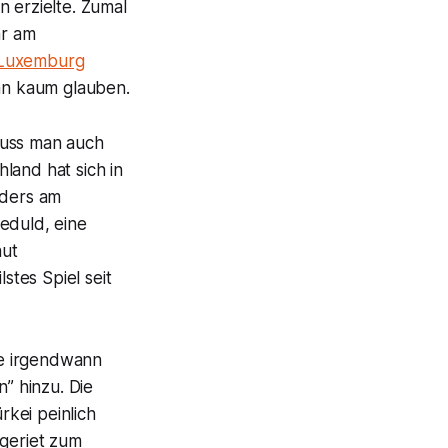
n erzielte. Zumal
ar am
 Luxemburg
man kaum glauben.
muss man auch
land hat sich in
nders am
eduld, eine
aut
lstes Spiel seit
te irgendwann
n
” hinzu. Die
kei peinlich
 geriet zum