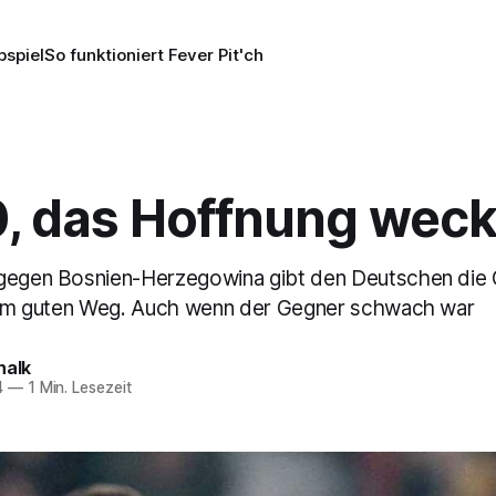
pspiel
So funktioniert Fever Pit'ch
0, das Hoffnung weck
gegen Bosnien-Herzegowina gibt den Deutschen die 
inem guten Weg. Auch wenn der Gegner schwach war
halk
4
—
1 Min. Lesezeit