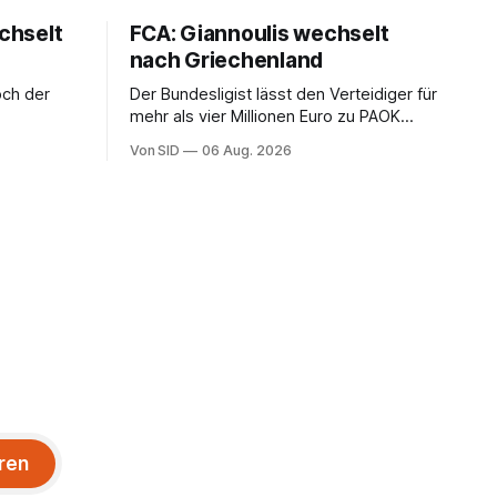
chselt
FCA: Giannoulis wechselt
nach Griechenland
och der
Der Bundesligist lässt den Verteidiger für
mehr als vier Millionen Euro zu PAOK
Thessaloniki ziehen. Der Vertreter ist
Von SID
06 Aug. 2026
schon da.
ren