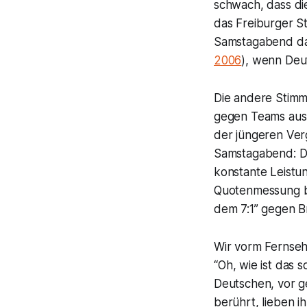
schwach, dass die
das Freiburger St
Samstagabend das 
2006
), wenn Deut
Die andere Stimm
gegen Teams aus d
der jüngeren Ve
Samstagabend: Das
konstante Leistu
Quotenmessung bi
dem 7:1” gegen Br
Wir vorm Fernseh
“
Oh, wie ist das s
Deutschen, vor g
berührt, lieben i