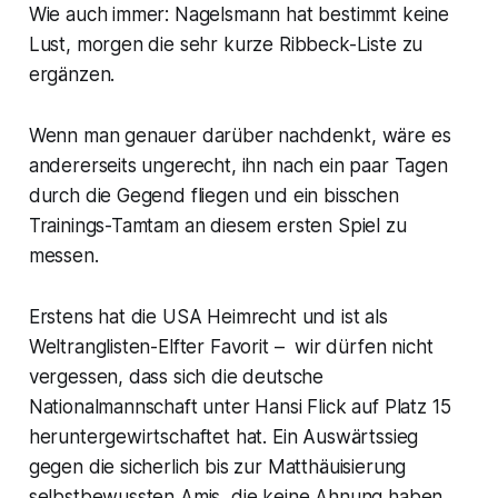
Wie auch immer: Nagelsmann hat bestimmt keine
werden? Fragen, die bis zum neuen
Sommermärchen beantworten
Lust, morgen die sehr kurze Ribbeck-Liste zu
werden müsse…
ergänzen.
Wenn man genauer darüber nachdenkt, wäre es
andererseits ungerecht, ihn nach ein paar Tagen
durch die Gegend fliegen und ein bisschen
Trainings-Tamtam an diesem ersten Spiel zu
messen.
Erstens hat die USA Heimrecht und ist als
Weltranglisten-Elfter Favorit – wir dürfen nicht
vergessen, dass sich die deutsche
Nationalmannschaft unter Hansi Flick auf Platz 15
heruntergewirtschaftet hat. Ein Auswärtssieg
gegen die sicherlich bis zur Matthäuisierung
selbstbewussten Amis, die keine Ahnung haben,