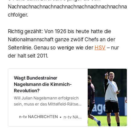
Nachnachnachnachnachnachnachnachnachnachna
chfolger.
Richtig gezählt: Von 1926 bis heute hatte die
Nationalmannschaft ganze zwölf Chefs an der
Seitenlinie. Genau so wenige wie der
HSV
– nur
der halt seit 2011.
Wagt Bundestrainer
Nagelsmann die Kimmich-
Revolution?
Will Julian Nagelsmann erfolgreich
sein, muss er das Mittelfeld-Rätsel
im DFB-Team lösen. Daran ist
schon sein Vorgänger gescheitert.
n-tv NACHRICHTEN
n-tv NACHRICHTEN
Wer spielt mit wem? Bleibt Kimmich
die Konstante, muss ein Zerstörer
neben Gündoğan geschoben