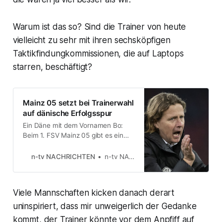
Warum ist das so? Sind die Trainer von heute
vielleicht zu sehr mit ihren sechsköpfigen
Taktikfindungkommissionen, die auf Laptops
starren, beschäftigt?
Mainz 05 setzt bei Trainerwahl
auf dänische Erfolgsspur
Ein Däne mit dem Vornamen Bo:
Beim 1. FSV Mainz 05 gibt es ein
Déjà-vu zu erleben. Der neue
Trainer des abstiegsbedrohten
n-tv NACHRICHTEN
n-tv NACHRICHTEN
Fußball-Bundesligisten heißt Bo
Henriksen. Er kommt aus Zürich
und folgt auf den entlassenen Jan
Viele Mannschaften kicken danach derart
Siewert. Erst im November war Bo
Svensson zurückgetreten.
uninspiriert, dass mir unweigerlich der Gedanke
kommt, der Trainer könnte vor dem Anpfiff auf