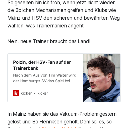
So gesehen bin ich froh, wenn jetzt nicht wieder
die üblichen Mechanismen greifen und Klubs wie
Mainz und HSV den sicheren und bewährten Weg
wählen, was Trainernamen angeht.
Nein, neue Trainer braucht das Land!
Polzin, der HSV-Fan auf der
Trainerbank
Nach dem Aus von Tim Walter wird
der Hamburger SV das Spiel bei
Hansa Rostock mit Merlin Polzin auf
der Trainerbank bestreiten.
kicker
kicker
Mindestens das eine. Der 33-
jährige, im Hamburger Stadtteil
Bramfeld geborene bisherige
In Mainz haben sie das Vakuum-Problem gestern
Assistent, soll eine echte Chance
erhalten.
gelöst und Bo Henriksen geholt. Dem sei es, so