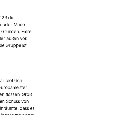
023 die
r oder Mario
n Gründen. Emre
der außen vor.
ie Gruppe ist
r plötzlich
 Europameister
en flossen. Groß
nen Schuss von
inräumte, dass es