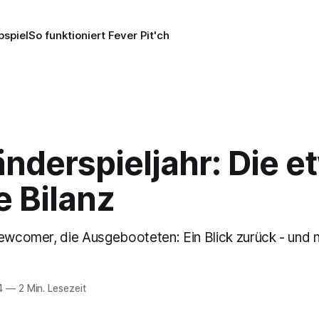
pspiel
So funktioniert Fever Pit'ch
nderspieljahr: Die e
e Bilanz
Newcomer, die Ausgebooteten: Ein Blick zurück - und 
4
—
2 Min. Lesezeit