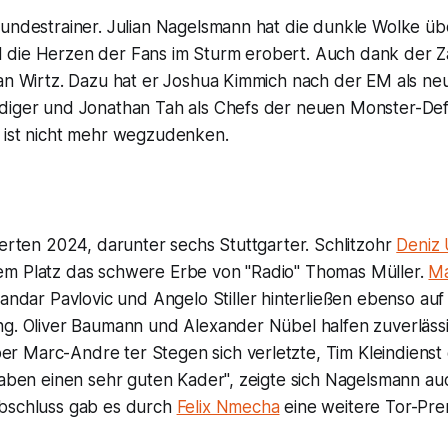
Bundestrainer. Julian Nagelsmann hat die dunkle Wolke üb
die Herzen der Fans im Sturm erobert. Auch dank der 
ian Wirtz. Dazu hat er Joshua Kimmich nach der EM als ne
diger und Jonathan Tah als Chefs der neuen Monster-Defe
 ist nicht mehr wegzudenken.
ierten 2024, darunter sechs Stuttgarter. Schlitzohr
Deniz
m Platz das schwere Erbe von "Radio" Thomas Müller.
Ma
sandar Pavlovic und Angelo Stiller hinterließen ebenso au
ng. Oliver Baumann und Alexander Nübel halfen zuverlässi
 Marc-Andre ter Stegen sich verletzte, Tim Kleindienst g
haben einen sehr guten Kader", zeigte sich Nagelsmann auc
bschluss gab es durch
Felix Nmecha
eine weitere Tor-Pre