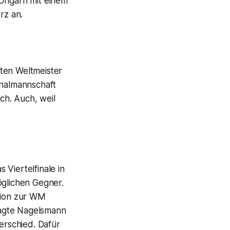
 Ungarn mit einem
rz an.
zten Weltmeister
onalmannschaft
ch. Auch, weil
Viertelfinale in
öglichen Gegner.
ation zur WM
sagte Nagelsmann
erschied. Dafür