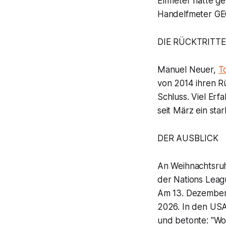
Elfmeter hätte g
Handelfmeter GEG
DIE RÜCKTRITTE
Manuel Neuer,
T
von 2014 ihren Rü
Schluss. Viel Er
seit März ein sta
DER AUSBLICK
An Weihnachtsruhe
der Nations Leagu
Am 13. Dezember 
2026. In den USA
und betonte: "Wol