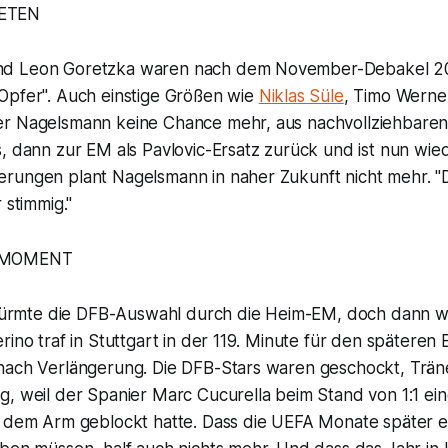
ETEN
d Leon Goretzka waren nach dem November-Debakel 2
Opfer". Auch einstige Größen wie
Niklas Süle
, Timo Werne
er Nagelsmann keine Chance mehr, aus nachvollziehbare
, dann zur EM als Pavlovic-Ersatz zurück und ist nun wie
rungen plant Nagelsmann in naher Zukunft nicht mehr. "D
 stimmig."
 MOMENT
 stürmte die DFB-Auswahl durch die Heim-EM, doch dann wa
rino traf in Stuttgart in der 119. Minute für den späteren
nach Verlängerung. Die DFB-Stars waren geschockt, Trän
g, weil der Spanier Marc Cucurella beim Stand von 1:1 ei
t dem Arm geblockt hatte. Dass die UEFA Monate später e