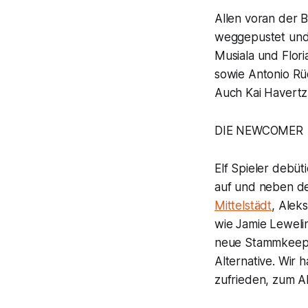
Allen voran der 
weggepustet und 
Musiala und Flor
sowie Antonio Rü
Auch Kai Havertz
DIE NEWCOMER
Elf Spieler debüt
auf und neben de
Mittelstädt
, Alek
wie Jamie Leweli
neue Stammkeeper
Alternative. Wir 
zufrieden, zum A