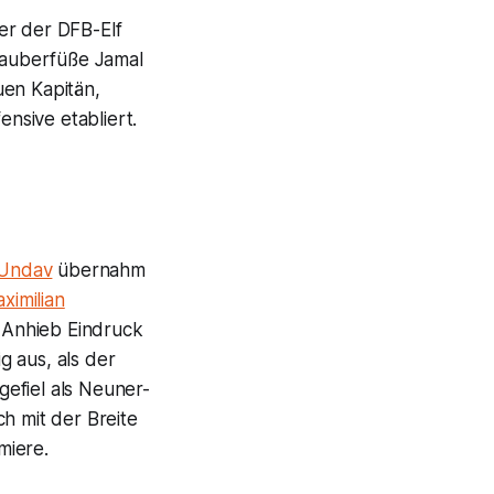
er der DFB-Elf
Zauberfüße Jamal
uen Kapitän,
nsive etabliert.
 Undav
übernahm
ximilian
f Anhieb Eindruck
g aus, als der
efiel als Neuner-
h mit der Breite
miere.