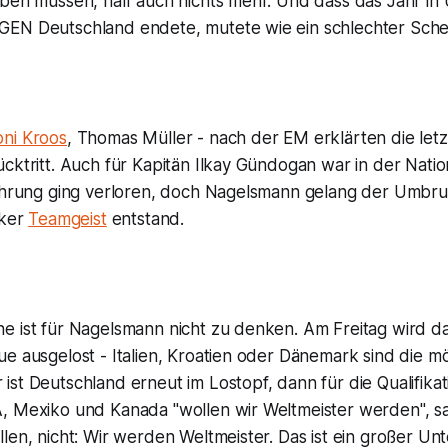
eben müssen, half auch nichts mehr. Und dass das Jahr in
EN Deutschland endete, mutete wie ein schlechter Sche
oni Kroos
, Thomas Müller - nach der EM erklärten die let
cktritt. Auch für Kapitän Ilkay Gündogan war in der Nati
fahrung ging verloren, doch Nagelsmann gelang der Umbru
rker
Teamgeist
entstand.
 ist für Nagelsmann nicht zu denken. Am Freitag wird das 
e ausgelost - Italien, Kroatien oder Dänemark sind die m
ist Deutschland erneut im Lostopf, dann für die Qualifik
, Mexiko und Kanada "wollen wir Weltmeister werden", 
len, nicht: Wir werden Weltmeister. Das ist ein großer Unt