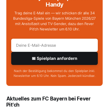
Handy
Trag deine E-Mail ein — wir schicken dir alle 34
Bundesliga-Spiele von Bayern München 2026/27
mit Anstoßzeit und TV-Sender, dazu den Fever
Pit'ch Newsletter um 6.10 Uhr.
📅 Spielplan anfordern
Nach der Bestätigung bekommst du den Spielplan inkl.
Newsletter um 6.10 Uhr. Kein Spam. Jederzeit kündbar.
Aktuelles zum FC Bayern bei Fever
Pit'ch