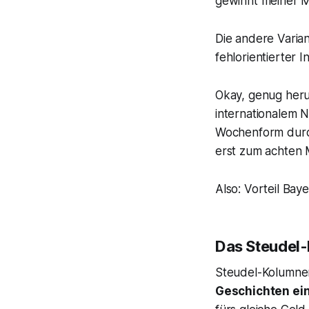
gewinnt meiner M
Die andere Varian
fehlorientierter 
Okay, genug herum
internationalem 
Wochenform durch
erst zum achten 
Also: Vorteil Baye
Das Steudel-K
Steudel-Kolumnen 
Geschichten ein