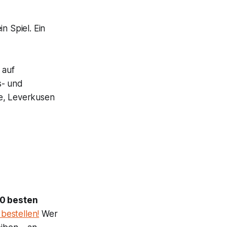
n Spiel. Ein
 auf
s- und
le, Leverkusen
20 besten
 bestellen!
Wer