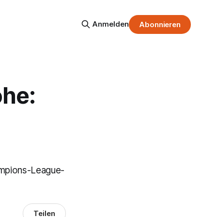
Anmelden
Abonnieren
he:
hampions-League-
Teilen