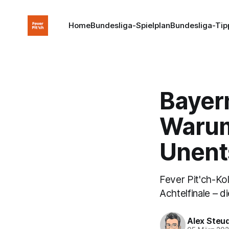
Home
Bundesliga-Spielplan
Bundesliga-Tip
Bayer
Warum
Unent
Fever Pit'ch-Ko
Achtelfinale – di
Alex Steu