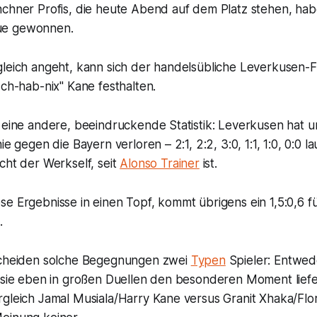
nchner Profis, die heute Abend auf dem Platz stehen, hab
ue gewonnen.
gleich angeht, kann sich der handelsübliche Leverkusen
Ich-hab-nix" Kane festhalten.
 eine andere, beeindruckende Statistik: Leverkusen hat u
ie gegen die Bayern verloren – 2:1, 2:2, 3:0, 1:1, 1:0, 0:0 l
cht der Werkself, seit
Alonso Trainer
ist.
se Ergebnisse in einen Topf, kommt übrigens ein 1,5:0,6 
.
scheiden solche Begegnungen zwei
Typen
Spieler: Entwed
l sie eben in großen Duellen den besonderen Moment lief
gleich Jamal Musiala/Harry Kane versus Granit Xhaka/Flor