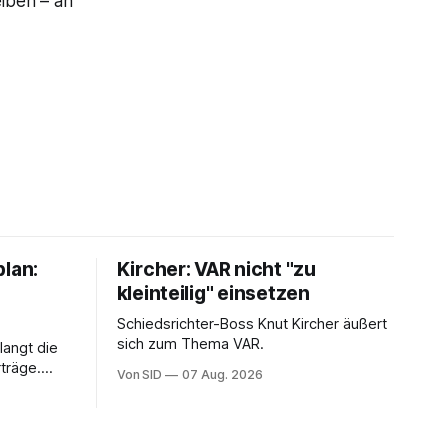
eiben – an
plan:
Kircher: VAR nicht "zu
kleinteilig" einsetzen
Schiedsrichter-Boss Knut Kircher äußert
sich zum Thema VAR.
langt die
träge.
Von SID
07 Aug. 2026
ung von
sein.