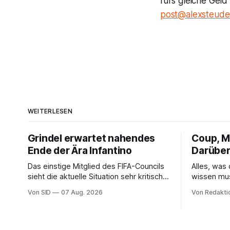
fürs gleiche Geld
post@alexsteude
WEITERLESEN
Grindel erwartet nahendes
Coup, Mi
Ende der Ära Infantino
Darüber
Das einstige Mitglied des FIFA-Councils
Alles, was
sieht die aktuelle Situation sehr kritisch
wissen mu
und hofft auf einen Neuanfang.
Von SID
07 Aug. 2026
Von Redakti