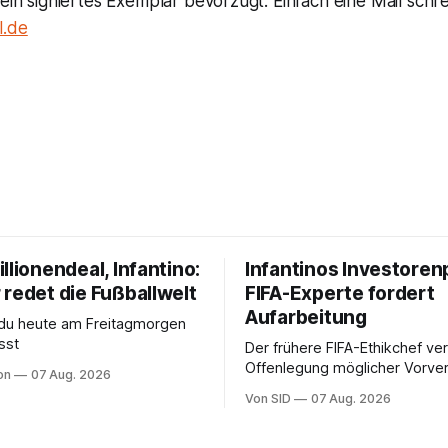
 ein signiertes Exemplar bevorzugt: Einfach eine Mail schr
l.de
llionendeal, Infantino:
Infantinos Investoren
 redet die Fußballwelt
FIFA-Experte fordert
Aufarbeitung
 du heute am Freitagmorgen
sst
Der frühere FIFA-Ethikchef ver
Offenlegung möglicher Vorver
on
07 Aug. 2026
Diese könnten für die Bewert
Von SID
07 Aug. 2026
Infantinos Rolle entscheidend 