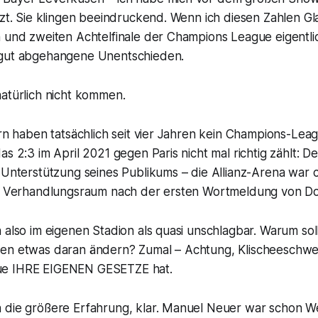
ürzt. Sie klingen beeindruckend. Wenn ich diesen Zahlen 
n und zweiten Achtelfinale der Champions League eigentli
 gut abgehangene Unentschieden.
natürlich nicht kommen.
ern haben tatsächlich seit vier Jahren kein Champions-Lea
as 2:3 im April 2021 gegen Paris nicht mal richtig zählt:
 Unterstützung seines Publikums – die Allianz-Arena war 
in Verhandlungsraum nach der ersten Wortmeldung von D
 also im eigenen Stadion als quasi unschlagbar. Warum so
en etwas daran ändern? Zumal – Achtung, Klischeeschwei
e IHRE EIGENEN GESETZE hat.
 die größere Erfahrung, klar. Manuel Neuer war schon We