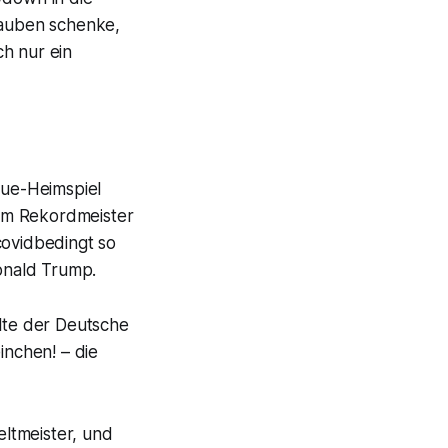
Glauben schenke,
ch nur ein
gue-Heimspiel
 Dem Rekordmeister
covidbedingt so
onald Trump.
llte der Deutsche
nchen! – die
ltmeister, und