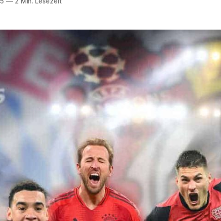
25
—
2 Min. Lesezeit