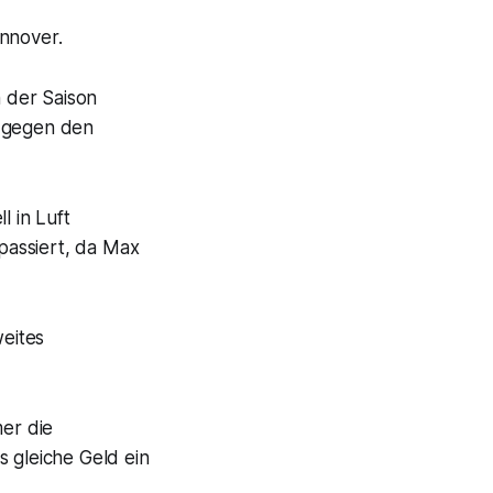
annover.
n der Saison
r gegen den
l in Luft
 passiert, da Max
weites
mer die
 gleiche Geld ein