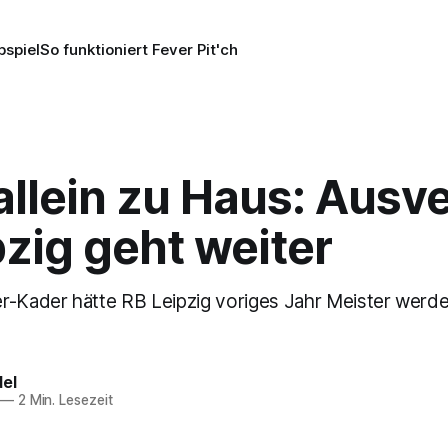
pspiel
So funktioniert Fever Pit'ch
llein zu Haus: Ausv
pzig geht weiter
r-Kader hätte RB Leipzig voriges Jahr Meister werd
del
—
2 Min. Lesezeit