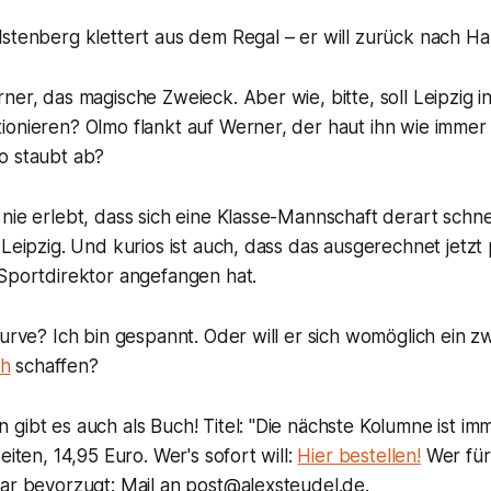
lstenberg klettert aus dem Regal – er will zurück nach H
ner, das magische Zweieck. Aber wie, bitte, soll Leipzig i
ionieren? Olmo flankt auf Werner, der haut ihn wie imme
o staubt ab?
nie erlebt, dass sich eine Klasse-Mannschaft derart schnel
 Leipzig. Und kurios ist auch, dass das ausgerechnet jetzt
 Sportdirektor angefangen hat.
Kurve? Ich bin gespannt. Oder will er sich womöglich ein z
h
schaffen?
gibt es auch als Buch! Titel: "Die nächste Kolumne ist im
eiten, 14,95 Euro. Wer's sofort will:
Hier bestellen!
Wer fürs
lar bevorzugt: Mail an post@alexsteudel.de.