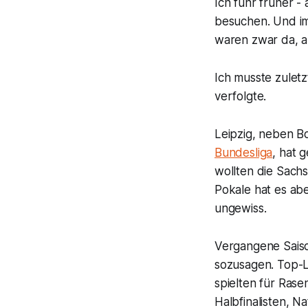
Ich fuhr früher -
besuchen. Und im
waren zwar da, a
Ich musste zulet
verfolgte.
Leipzig, neben B
Bundesliga
, hat 
wollten die Sach
Pokale hat es abe
ungewiss.
Vergangene Sais
sozusagen. Top-L
spielten für Rase
Halbfinalisten, N