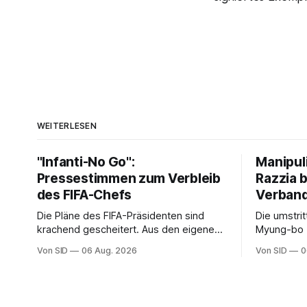
WEITERLESEN
"Infanti-No Go":
Manipul
Pressestimmen zum Verbleib
Razzia 
des FIFA-Chefs
Verban
Die Pläne des FIFA-Präsidenten sind
Die umstri
krachend gescheitert. Aus den eigenen
Myung-bo z
Reihen gibt es dennoch plötzlich wieder
2024 besch
Von SID
06 Aug. 2026
Von SID
0
Unterstützung.
Ermittlung