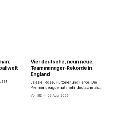
lman:
Vier deutsche, neun neue:
ballwelt
Teammanager-Rekorde in
England
usst
Jaissle, Rose, Hürzeler und Farke: Die
Premier League hat mehr deutsche als
englische Chefcoaches.
Von SID
06 Aug. 2026