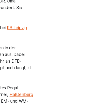
 DDR. Oma
undert. Sie
 bei
RB Leipzig
n in der
en aus. Dabei
hr als DFB-
t noch langt, ist
stes Regal
rner,
Halstenberg
es, EM- und WM-