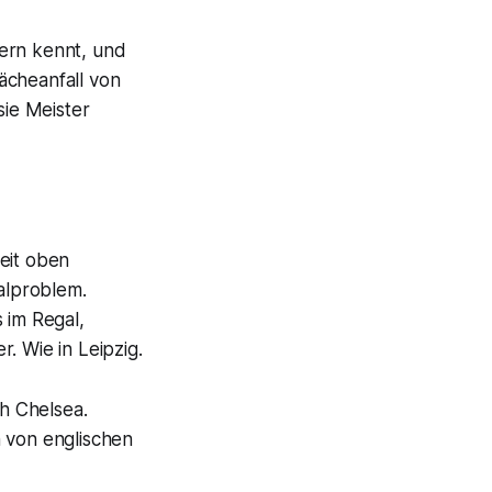
dern kennt, und
cheanfall von
ie Meister
eit oben
galproblem.
 im Regal,
. Wie in Leipzig.
h Chelsea.
n von englischen