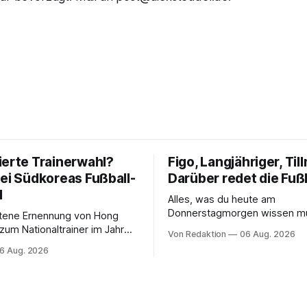
ierte Trainerwahl?
Figo, Langjähriger, Til
bei Südkoreas Fußball-
Darüber redet die Fuß
d
Alles, was du heute am
Donnerstagmorgen wissen m
ttene Ernennung von Hong
um Nationaltrainer im Jahr
Von Redaktion
06 Aug. 2026
äftigt nun auch die
6 Aug. 2026
sbehörden.