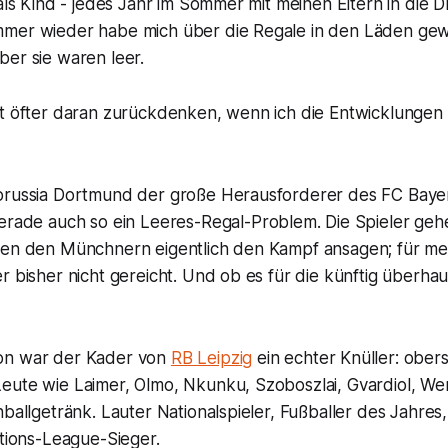
 als Kind - jedes Jahr im Sommer mit meinen Eltern in die
mer wieder habe mich über die Regale in den Läden gew
ber sie waren leer.
zt öfter daran zurückdenken, wenn ich die Entwicklungen
orussia Dortmund der große Herausforderer des FC Bayer
gerade auch so ein Leeres-Regal-Problem. Die Spieler geh
sen den Münchnern eigentlich den Kampf ansagen; für me
r bisher nicht gereicht. Und ob es für die künftig überhaup
on war der Kader von
RB Leipzig
ein echter Knüller: ober
eute wie Laimer, Olmo, Nkunku, Szoboszlai, Gvardiol, We
nballgetränk. Lauter Nationalspieler, Fußballer des Jahr
ations-League-Sieger.